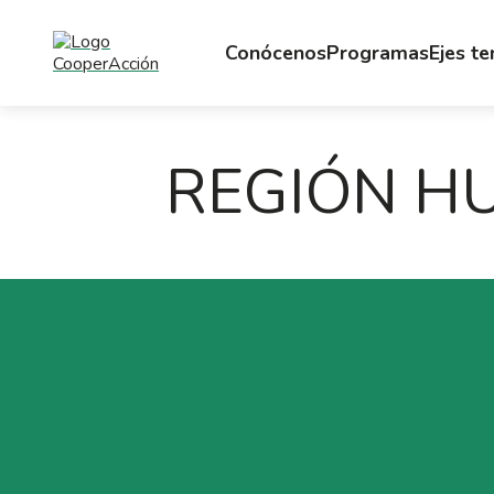
Conócenos
Programas
Ejes t
REGIÓN H