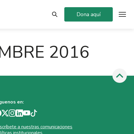
Dona aquí
MBRE 2016
guenos en:
scríbete a nuestras comunicaciones
líticas institucionales