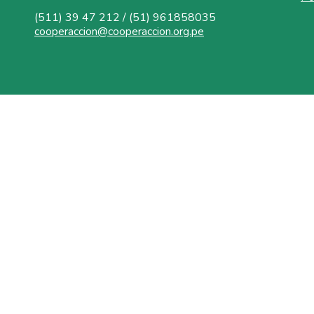
(511) 39 47 212 / (51) 961858035
cooperaccion@cooperaccion.org.pe