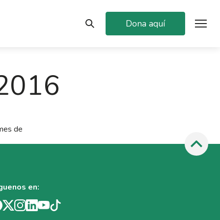
Dona aquí
 2016
 mes de
guenos en: