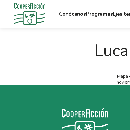
Conócenos
Programas
Ejes t
Luca
Mapa d
noviem