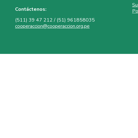
Su
Contáctenos:
Po
(511) 39 47 212 / (51) 961858035
cooperaccion@cooperaccion.org.pe