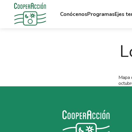
Conócenos
Programas
Ejes t
L
Mapa d
octubr