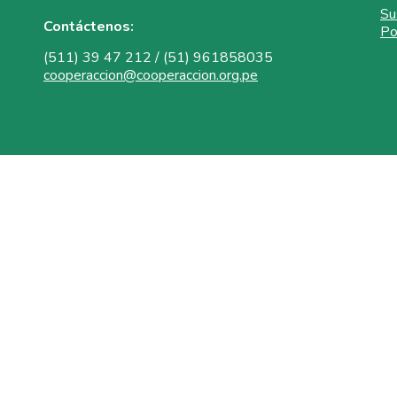
Su
Contáctenos:
Po
(511) 39 47 212 / (51) 961858035
cooperaccion@cooperaccion.org.pe