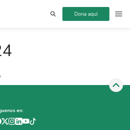
Dona aquí
24
e
guenos en: