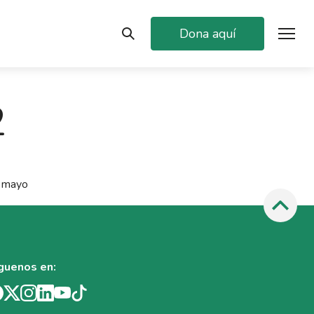
Dona aquí
2
e mayo
guenos en: