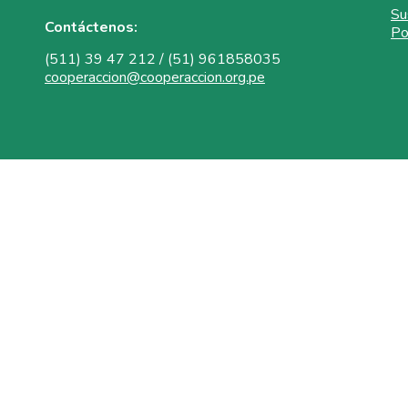
Su
Contáctenos:
Po
(511) 39 47 212 / (51) 961858035
cooperaccion@cooperaccion.org.pe