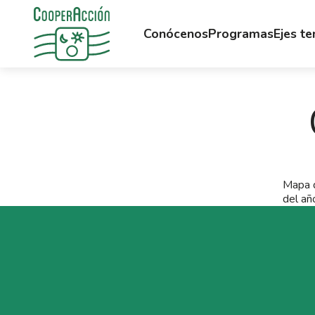
Conócenos
Programas
Ejes t
Mapa d
del añ