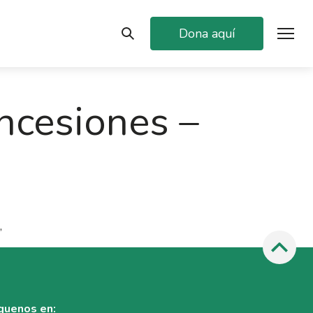
Dona aquí
ncesiones –
,
guenos en: