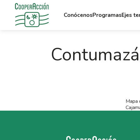
Conócenos
Programas
Ejes t
Contumazá 
Mapa d
Cajama