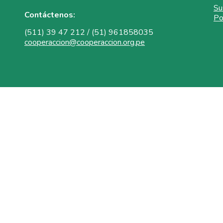
Su
Contáctenos:
Po
(511) 39 47 212 / (51) 961858035
cooperaccion@cooperaccion.org.pe