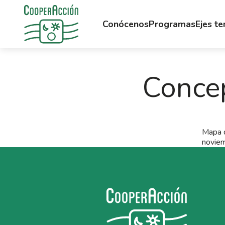
Conócenos
Programas
Ejes t
Conce
Mapa d
noviem