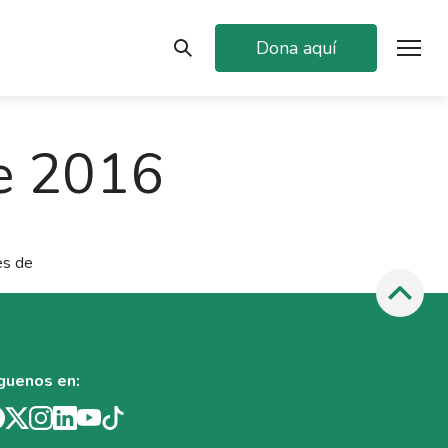
Dona aquí
e 2016
es de
guenos en: