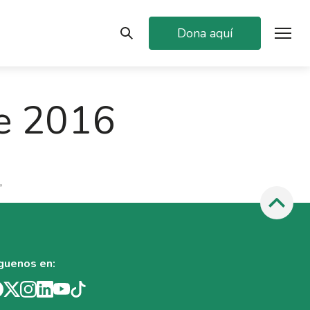
Dona aquí
e 2016
,
guenos en: