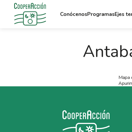
Conócenos
Programas
Ejes t
Antab
Mapa d
Apurim