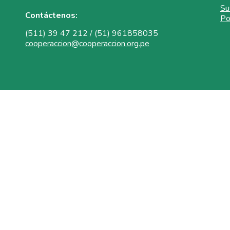
Su
Contáctenos:
Po
(511) 39 47 212 / (51) 961858035
cooperaccion@cooperaccion.org.pe