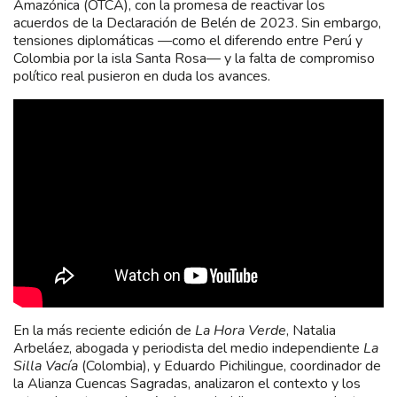
Amazónica (OTCA), con la promesa de reactivar los
acuerdos de la Declaración de Belén de 2023. Sin embargo,
tensiones diplomáticas —como el diferendo entre Perú y
Colombia por la isla Santa Rosa— y la falta de compromiso
político real pusieron en duda los avances.
En la más reciente edición de
La Hora Verde
, Natalia
Arbeláez, abogada y periodista del medio independiente
La
Silla Vacía
(Colombia), y Eduardo Pichilingue, coordinador de
la Alianza Cuencas Sagradas, analizaron el contexto y los