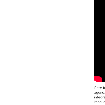
Este f
agenda
integr
Maquet