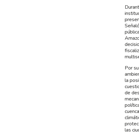
Durant
instit
presen
Señaló
públic
Amazon
decisi
fiscal
multis
Por su
ambien
la pos
cuesti
de des
mecani
políti
cuenca
climát
protec
las ci