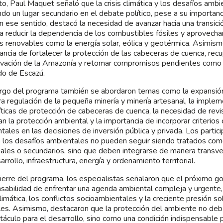
to, Paul Maquet señaló que la crisis climática y los desafíos ambi
do un lugar secundario en el debate político, pese a su importanci
En ese sentido, destacó la necesidad de avanzar hacia una transic
a reducir la dependencia de los combustibles fósiles y aprovechar
s renovables como la energía solar, eólica y geotérmica. Asimism
ancia de fortalecer la protección de las cabeceras de cuenca, rec
vación de la Amazonía y retomar compromisos pendientes como la
o de Escazú.
argo del programa también se abordaron temas como la expansión d
ura regulación de la pequeña minería y minería artesanal, la imple
íticas de protección de cabeceras de cuenca, la necesidad de rev
an la protección ambiental y la importancia de incorporar criterios 
tales en las decisiones de inversión pública y privada. Los partici
 los desafíos ambientales no pueden seguir siendo tratados co
iales o secundarios, sino que deben integrarse de manera transver
rrollo, infraestructura, energía y ordenamiento territorial.
cierre del programa, los especialistas señalaron que el próximo go
sabilidad de enfrentar una agenda ambiental compleja y urgente,
 climática, los conflictos socioambientales y la creciente presión s
les. Asimismo, destacaron que la protección del ambiente no d
táculo para el desarrollo, sino como una condición indispensable p