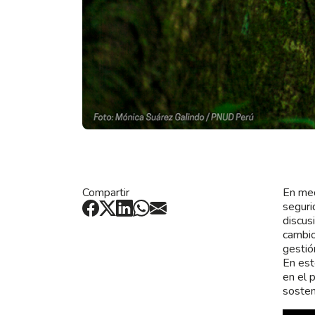
Compartir
En med
seguri
discus
cambio
gestió
En est
en el 
sosteni