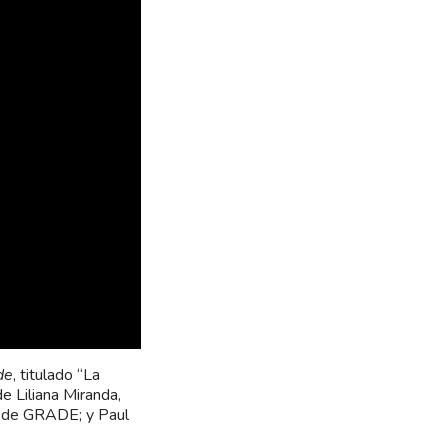
de
, titulado “La
e Liliana Miranda,
or de GRADE; y Paul