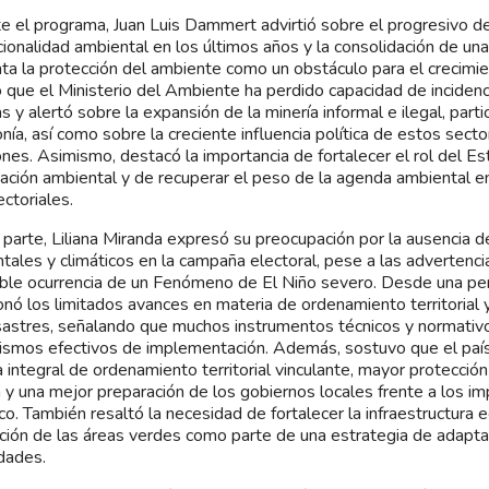
e el programa, Juan Luis Dammert advirtió sobre el progresivo de
ucionalidad ambiental en los últimos años y la consolidación de una
ta la protección del ambiente como un obstáculo para el crecimi
 que el Ministerio del Ambiente ha perdido capacidad de incidenc
as y alertó sobre la expansión de la minería informal e ilegal, part
ía, así como sobre la creciente influencia política de estos sect
ones. Asimismo, destacó la importancia de fortalecer el rol del Es
ización ambiental y de recuperar el peso de la agenda ambiental en
ectoriales.
 parte, Liliana Miranda expresó su preocupación por la ausencia 
tales y climáticos en la campaña electoral, pese a las advertencia
ible ocurrencia de un Fenómeno de El Niño severo. Desde una persp
onó los limitados avances en materia de ordenamiento territorial 
astres, señalando que muchos instrumentos técnicos y normativ
smos efectivos de implementación. Además, sostuvo que el país
ca integral de ordenamiento territorial vinculante, mayor protecció
 y una mejor preparación de los gobiernos locales frente a los i
ico. También resaltó la necesidad de fortalecer la infraestructura e
ción de las áreas verdes como parte de una estrategia de adaptaci
udades.