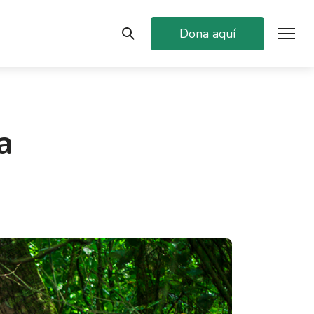
Dona aquí
a