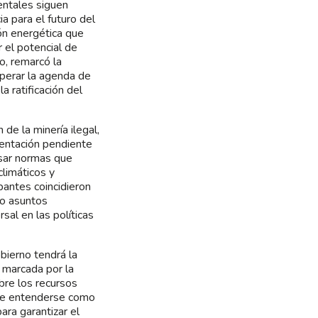
entales siguen
a para el futuro del
ión energética que
 el potencial de
o, remarcó la
uperar la agenda de
 ratificación del
e la minería ilegal,
mentación pendiente
isar normas que
climáticos y
pantes coincidieron
mo asuntos
sal en las políticas
bierno tendrá la
 marcada por la
obre los recursos
ebe entenderse como
ara garantizar el