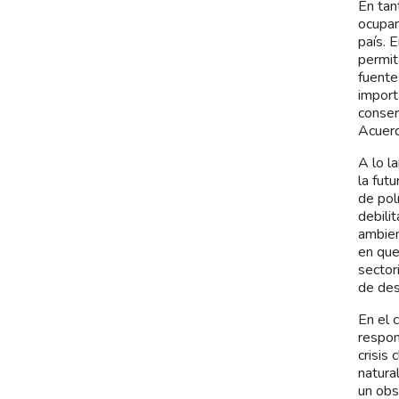
En tan
ocupan
país. 
permit
fuente
import
conser
Acuerd
A lo l
la fut
de pol
debilit
ambien
en que
sector
de desa
En el 
respon
crisis
natura
un obs