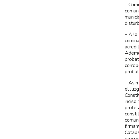
– Como
comune
munici
distur
– A lo
crimin
acredi
Además
probat
corrob
probat
– Asim
el Juz
Consti
inciso
protes
consti
comune
firman
Cotaba
proces