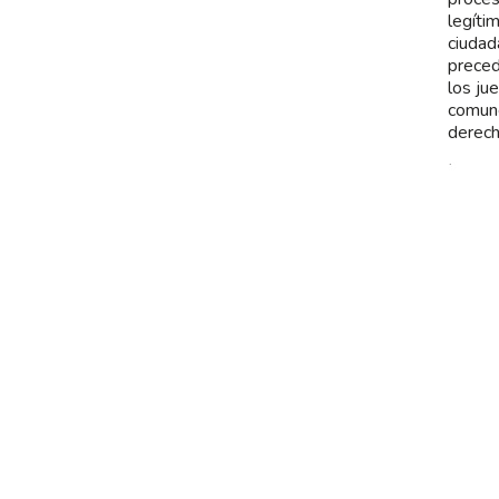
legíti
ciudad
preced
los ju
comune
derech