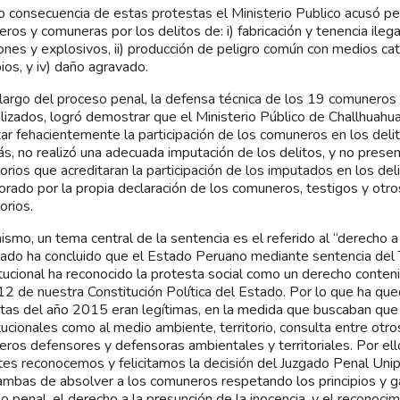
 consecuencia de estas protestas el Ministerio Publico acusó p
ros y comuneras por los delitos de: i) fabricación y tenencia ileg
ones y explosivos, ii) producción de peligro común con medios catas
bios, y iv) daño agravado.
 largo del proceso penal, la defensa técnica de los 19 comunero
alizados, logró demostrar que el Ministerio Público de Challhuahu
tar fehacientemente la participación de los comuneros en los delit
, no realizó una adecuada imputación de los delitos, y no prese
orios que acreditaran la participación de los imputados en los deli
orado por la propia declaración de los comuneros, testigos y otr
orios.
ismo, un tema central de la sentencia es el referido al “derecho a 
gado ha concluido que el Estado Peruano mediante sentencia del 
tucional ha reconocido la protesta social como un derecho contenid
 12 de nuestra Constitución Política del Estado. Por lo que ha que
tas del año 2015 eran legítimas, en la medida que buscaban que
tucionales como al medio ambiente, territorio, consulta entre otros
ros defensores y defensoras ambientales y territoriales. Por ello
tes reconocemos y felicitamos la decisión del Juzgado Penal Uni
mbas de absolver a los comuneros respetando los principios y g
o penal, el derecho a la presunción de la inocencia, y el reconocim