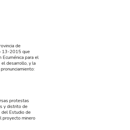
rovincia de
No 13-2015 que
n Ecuménica para el
 desarrollo, y la
pronunciamiento:
rsas protestas
 y distrito de
n del Estudio de
l proyecto minero