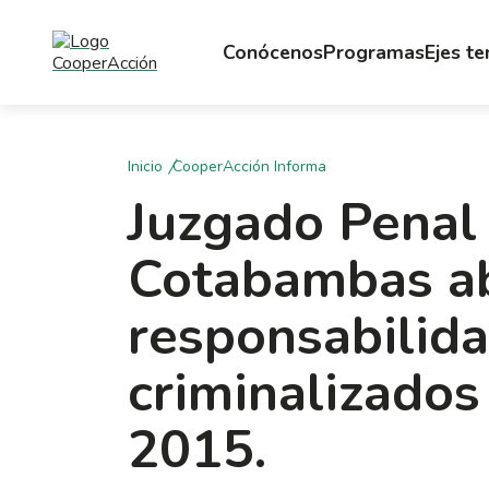
Conócenos
Programas
Ejes t
Inicio
CooperAcción Informa
Juzgado Penal
Cotabambas a
responsabilid
criminalizados
2015.