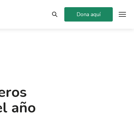
Dona aquí
eros
el año