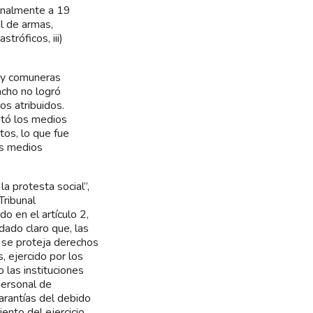
enalmente a 19
al de armas,
tróficos, iii)
s y comuneras
acho no logró
os atribuidos.
ntó los medios
tos, lo que fue
os medios
la protesta social”,
Tribunal
o en el artículo 2,
dado claro que, las
 se proteja derechos
, ejercido por los
 las instituciones
personal de
arantías del debido
iento del ejercicio