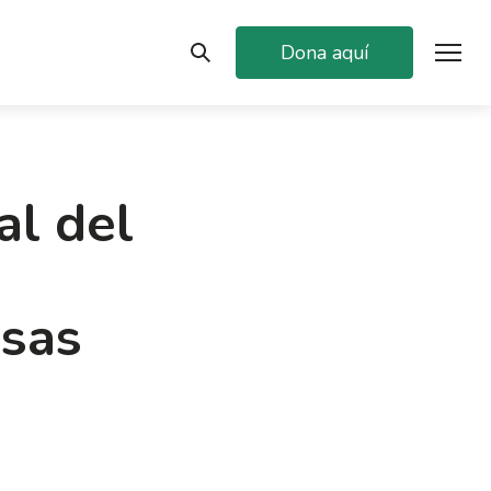
Dona aquí
al del
esas