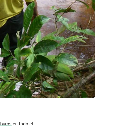
rburos
en todo el