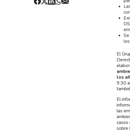
paí
Las
con
Exi
OSI
em
Se 
lo
El Gru
Derech
elabor
ambie
los a
9:30 a
tambié
El inf
inform
las em
ambien
casos 
sobre 