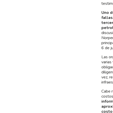
testim
Uno d
falla
terce
petro
discus
Norper
princi
6 de ju
Las or
varias
obliga
dilige
vez, r
infraes
Cabe r
costos
infor
aprox
costo