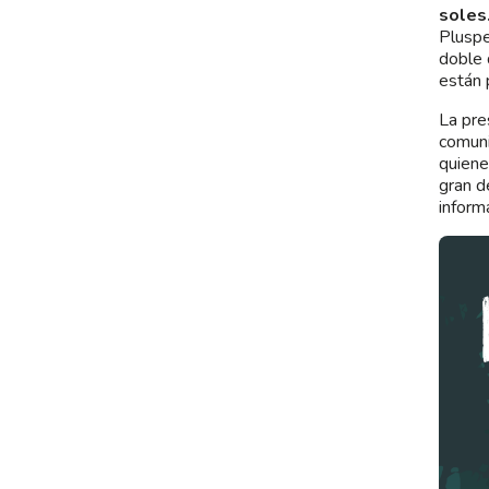
soles
Pluspe
doble 
están 
La pre
comuni
quiene
gran d
inform