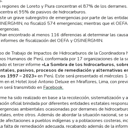
s.
 regiones de Loreto y Piura concentran el 87% de los derrames
centra el 95% de pasivos de hidrocarburos.
ste un grave subregistro de emergencias por parte de las entidade
NERGMIN, no fiscalizó 574 emergencias; mientras que el OEFA, 
ergencias.
han encontrado al menos 116 diferencias al determinar las caus
s informes de fiscalización del OEFA y OSINERGMIN.
po de Trabajo de Impactos de Hidrocarburos de la Coordinadora 
os Humanos de Perú, conformada por 17 organizaciones de la soc
ado el tercer informe
«La Sombra de los hidrocarburos, sobr
ntales, pasivos, procesos de remediación y alternativas e
ños 1997 – 2023»
en Perú. Este será presentado el miércoles 1
m en el Hotel José Antonio Deluxe en Miraflores, Lima, con prev
n será transmitido en
Facebook.
orme ha sido realizado en base a la recolección, sistematización y a
ación oficial brindada por diferentes entidades estatales respons
ergencias ambientales ocasionadas por derrames de hidrocarburo
tales, entre otros. Además de abordar la situación nacional, se 
de afectaciones a pueblos indígenas y a poblaciones costeras, inc
la falta de remediación adecuada, recabando además de la informac