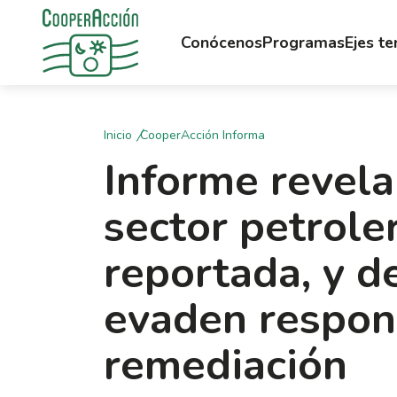
Conócenos
Programas
Ejes t
Inicio
CooperAcción Informa
Informe revel
sector petrole
reportada, y 
evaden respon
remediación