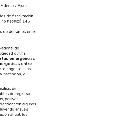
. Además, Piura
s de fiscalización.
no fiscalizó 145
as de derrames entre
Nacional de
iedad civil ha
e las emergencias
nergéticas entre
4 de agosto a las
ia
inscripción
, y
nálisis de
ables de registrar
s, pasivos
seleccionaron algunos
luyendo análisis
ión oficial, los