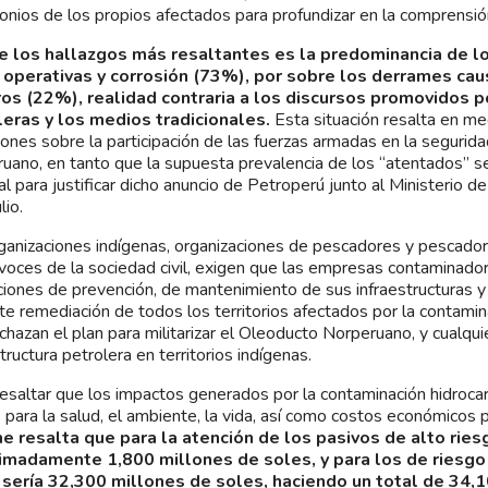
onios de los propios afectados para profundizar en la comprensió
e los hallazgos más resaltantes es la predominancia de l
s operativas y corrosión (73%), por sobre los derrames ca
ros (22%), realidad contraria a los discursos promovidos 
leras y los medios tradicionales.
Esta situación resalta en me
iones sobre la participación de las fuerzas armadas en la segurid
uano, en tanto que la supuesta prevalencia de los “atentados” s
pal para justificar dicho anuncio de Petroperú junto al Ministerio 
lio.
ganizaciones indígenas, organizaciones de pescadores y pescador
 voces de la sociedad civil, exigen que las empresas contaminado
ciones de prevención, de mantenimiento de sus infraestructuras y
nte remediación de todos los territorios afectados por la contamin
echazan el plan para militarizar el Oleoducto Norperuano, y cualqui
tructura petrolera en territorios indígenas.
esaltar que los impactos generados por la contaminación hidrocarb
 para la salud, el ambiente, la vida, así como costos económicos p
me resalta que para la atención de los pasivos de alto ries
imadamente 1,800 millones de soles, y para los de riesgo 
 sería 32,300 millones de soles, haciendo un total de 34,