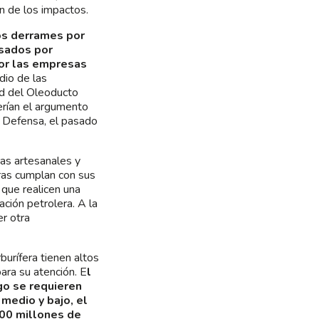
n de los impactos.
os derrames por
usados por
por las empresas
dio de las
ad del Oleoducto
erían el argumento
de Defensa, el pasado
as artesanales y
ras cumplan con sus
 que realicen una
ación petrolera. A la
er otra
urífera tienen altos
ara su atención. E
l
go se requieren
medio y bajo, el
100 millones de