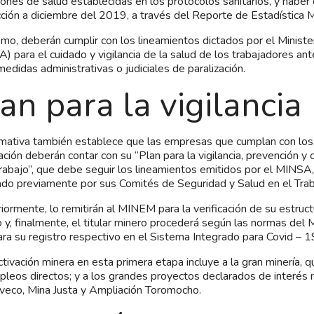
iones de salud establecidas en los protocolos sanitarios, y haber
ción a diciembre del 2019, a través del Reporte de Estadística
mo, deberán cumplir con los lineamientos dictados por el Ministe
) para el cuidado y vigilancia de la salud de los trabajadores an
medidas administrativas o judiciales de paralización.
an para la vigilancia
mativa también establece que las empresas que cumplan con los 
zación deberán contar con su “Plan para la vigilancia, prevención y
trabajo”, que debe seguir los lineamientos emitidos por el MINSA,
do previamente por sus Comités de Seguridad y Salud en el Trab
iormente, lo remitirán al MINEM para la verificación de su estruc
 y, finalmente, el titular minero procederá según las normas del 
ara su registro respectivo en el Sistema Integrado para Covid –
ctivación minera en esta primera etapa incluye a la gran minería,
leos directos; y a los grandes proyectos declarados de interés 
veco, Mina Justa y Ampliación Toromocho.