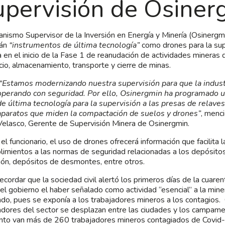
upervisión de Osiner
anismo Supervisor de la Inversión en Energía y Minería (Osinergm
rán
“instrumentos de última tecnología”
como drones para la sup
a en el inicio de la Fase 1 de reanudación de actividades mineras 
cio, almacenamiento, transporte y cierre de minas.
“Estamos modernizando nuestra supervisión para que la indust
operando con seguridad. Por ello, Osinergmin ha programado ut
de última tecnología para la supervisión a las presas de relave
aparatos que miden la compactación de suelos y drones”
, menc
Velasco, Gerente de Supervisión Minera de Osinergmin.
el funcionario, el uso de drones ofrecerá información que facilita l
limientos a las normas de seguridad relacionadas a los depósitos
ación, depósitos de desmontes, entre otros.
ecordar que la sociedad civil alertó los primeros días de la cuare
del gobierno el haber señalado como actividad “esencial” a la mine
do, pues se exponía a los trabajadores mineros a los contagios.
adores del sector se desplazan entre las ciudades y los campame
o van más de 260 trabajadores mineros contagiados de Covid-19