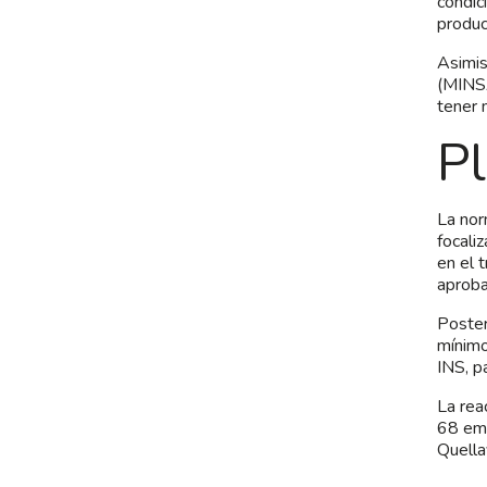
condic
produc
Asimis
(MINSA
tener 
Pl
La nor
focali
en el 
aproba
Poster
mínimo
INS, p
La rea
68 emp
Quella