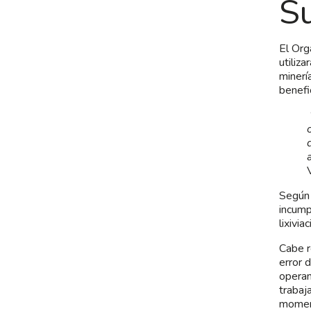
S
El Org
utiliza
minerí
benefi
Según 
incump
lixivi
Cabe r
error 
operan
trabaj
moment