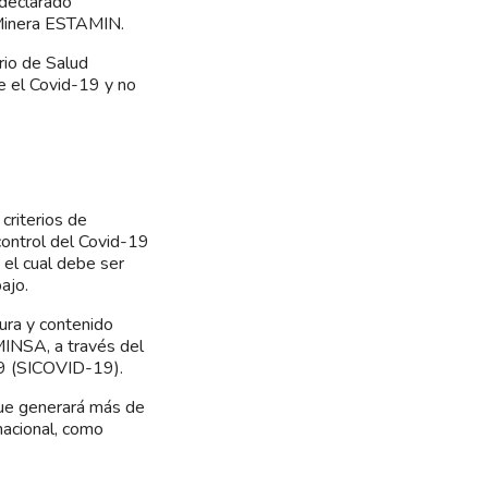
 declarado
 Minera ESTAMIN.
rio de Salud
te el Covid-19 y no
criterios de
 control del Covid-19
 el cual debe ser
ajo.
tura y contenido
MINSA, a través del
 19 (SICOVID-19).
 que generará más de
nacional, como