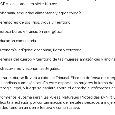
SPA, enlistadas en siete títulos:
eranía, seguridad alimentaria y agroecología.
ensores de los Ríos, Agua y Territorio.
rocarburos y transición energética.
cación comunitaria.
onomía indígena: economía, tierra y territorio.
ensa del cuerpo y territorio de las mujeres amazónicas y andina
ractivismo y economías ilegales.
errar el día, se llevará a cabo un Tribunal Ético en defensa de cuer
s andinas y amazónicas. En este espacio las mujeres kukama de
rategia legal, y luego se hablará sobre el derecho a intérpretes e
iormente, el tema serán las Áreas Naturales Protegidas (ANP) y 
fico la afectación por contaminación de metales pesados a mujer
dades tendrán un cierre festivo y comunicativo.