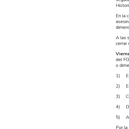
Histor
En la 
asesin
dimens
A las 
cerrar 
Viern
del FO
o dime
1) Est
2) Est
3) Cri
4) Diá
5) Ava
Por la