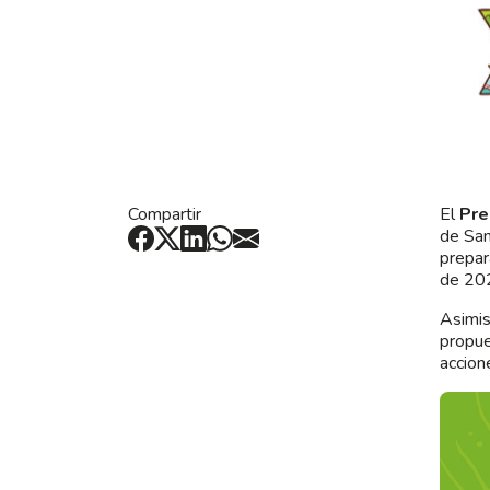
Compartir
El
Pr
de San
prepar
de 20
Asimis
propue
accion