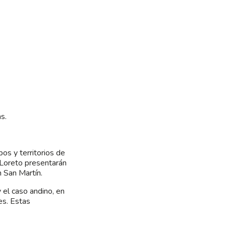
s.
pos y territorios de
 Loreto presentarán
n San Martín.
el caso andino, en
es. Estas