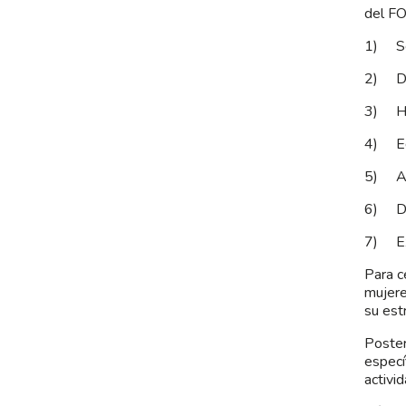
del FO
1) Sob
2) Def
3) Hid
4) Edu
5) Aut
6) Def
7) Ext
Para c
mujere
su est
Poster
especí
activi