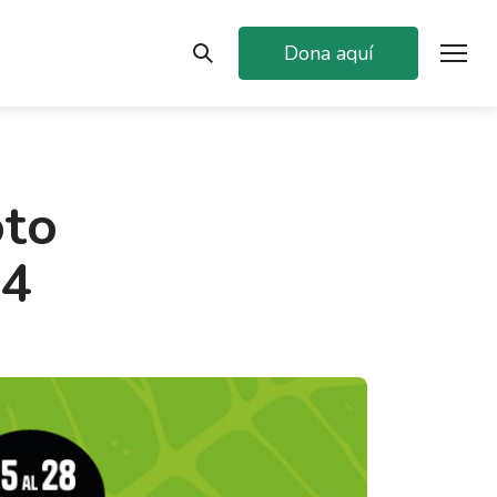
Dona aquí
oto
24