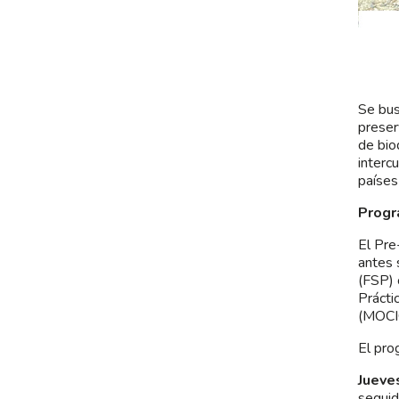
Se bus
preser
de biod
interc
países
Prog
El Pre
antes 
(FSP) 
Prácti
(MOCI
El pro
Jueves
seguid