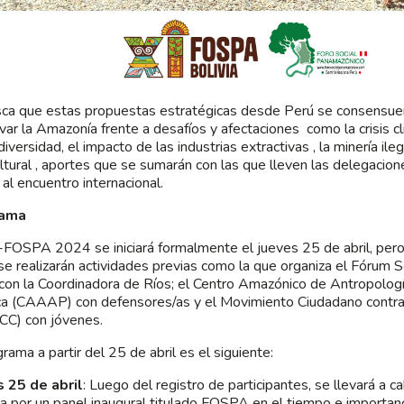
ca que estas propuestas estratégicas desde Perú se consensue
var la Amazonía frente a desafíos y afectaciones como la crisis cl
iversidad, el impacto de las industrias extractivas , la minería ile
ultural , aportes que se sumarán con las que lleven las delegacio
 al encuentro internacional.
rama
-FOSPA 2024 se iniciará formalmente el jueves 25 de abril, pero
se realizarán actividades previas como la que organiza el Fórum S
con la Coordinadora de Ríos; el Centro Amazónico de Antropologí
ca (CAAAP) con defensores/as y el Movimiento Ciudadano contra
CC) con jóvenes.
grama a partir del 25 de abril es el siguiente:
 25 de abril
: Luego del registro de participantes, se llevará a ca
a por un panel inaugural titulado FOSPA en el tiempo e importanc