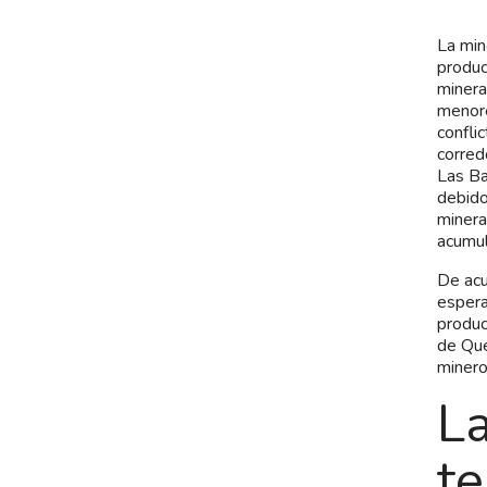
La min
produc
minera
menore
confli
corred
Las Ba
debido
minera
acumu
De acu
espera
produc
de Que
minero
La
t