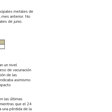
incipales metales de
l mes anterior. No
ales de junio.
n un nivel
ceso de vacunación
ción de las
 indicaba asimismo
impacto
n las últimas
 mientras que el 24
a una pérdida de la