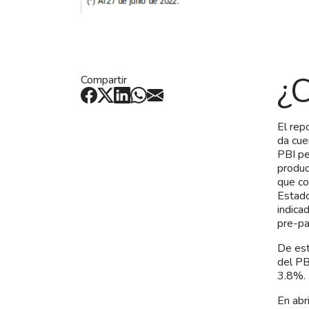
¿C
Compartir
El rep
da cue
PBI pe
produc
que co
Estado
indica
pre-p
De est
del PB
3.8%.
En abr