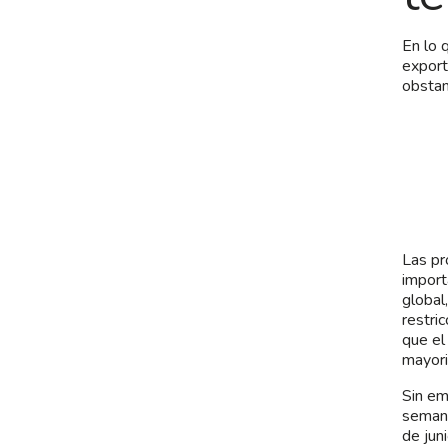
En lo 
export
obstan
Las pr
import
global
restri
que el
mayori
Sin em
semana
de jun