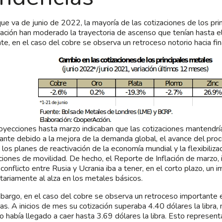
que va de junio de 2022, la mayoría de las cotizaciones de los pr
ación han moderado la trayectoria de ascenso que tenían hasta e
te, en el caso del cobre se observa un retroceso notorio hacia fin
oyecciones hasta marzo indicaban que las cotizaciones mantendría
ante debido a la mejora de la demanda global, el avance del pro
, los planes de reactivación de la economía mundial y la flexibiliza
cciones de movilidad. De hecho, el Reporte de Inflación de marzo,
 conflicto entre Rusia y Ucrania iba a tener, en el corto plazo, un 
tariamente al alza en los metales básicos.
bargo, en el caso del cobre se observa un retroceso importante e
s. A inicios de mes su cotización superaba 4.40 dólares la libra,
io había llegado a caer hasta 3.69 dólares la libra. Esto represent