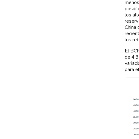
menos 
posibl
los al
reserv
China 
recien
los re
El BCR
de 4.3
variac
para e