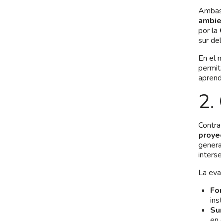
Ambas 
ambie
por la
sur de
En el 
permit
aprend
2.
Contra
proye
genera
inters
La eva
Fo
ins
Su
en 