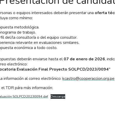
 Presentación de candida
rsonas o equipos interesados deberán presentar una
oferta téc
cluya como mínimo:
opuesta metodológica.
onograma de trabajo.
fil del/la consultor/a o del equipo consultor.
eriencia relevante en evaluaciones similares.
opuesta económica a todo costo.
opuestas deberán enviarse hasta el
07 de enero de 2026
, ind
rreo electrónico:
ocatoria Evaluación Final Proyecto SOLPCD/2023/0094”
 la información al correo electrónico:
kcastro@cooperaccion.org.pe
 el TDR pára más información:
aluación SOLPCD20230094 def
Descarga