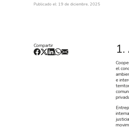
Publicado el: 19 de diciembre, 2025
1.
Compartir
Cooper
el con
ambien
e inte
territo
comuni
privad
Entrep
intern
justici
movimi