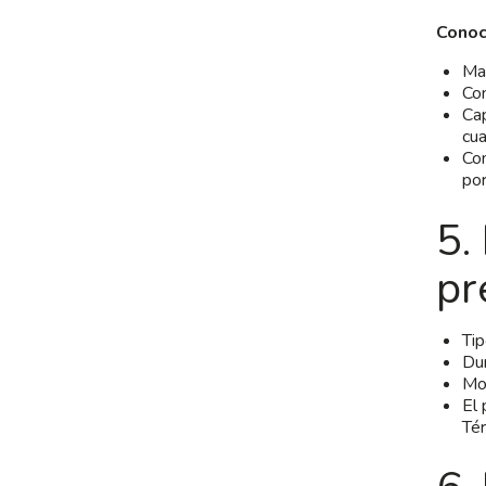
Conoc
Man
Con
Cap
cua
Con
por
5.
pr
Tip
Dur
Mon
El 
Tér