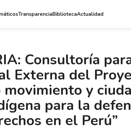
emáticos
Transparencia
Biblioteca
Actualidad
: Consultoría para
al Externa del Proy
 movimiento y ciud
dígena para la defen
erechos en el Perú”