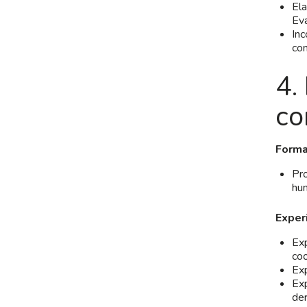
Ela
Eva
Inc
con
4.
co
Forma
Pro
hum
Experi
Ex
coo
Exp
Exp
de