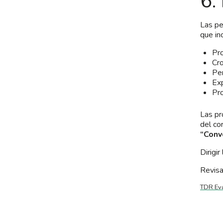
6.
Las pe
que in
Pr
Cr
Per
Exp
Pr
Las pr
del co
“Conv
Dirigir
Revisa
TDR Ev