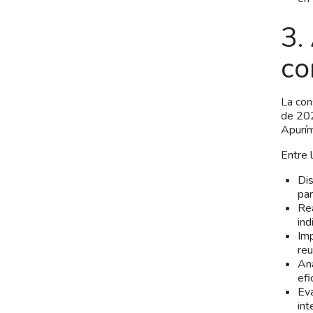
3.
co
La con
de 202
Apurím
Entre 
Dis
par
Rea
ind
Imp
reu
Ana
efi
Eva
int