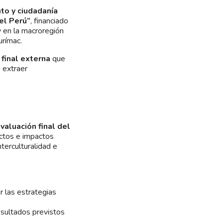
to y ciudadanía
el Perú”
, financiado
 y en la macroregión
urímac.
 final externa
que
 extraer
valuación final del
fectos e impactos
terculturalidad e
 las estrategias
esultados previstos