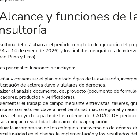
 Alcance y funciones de l
nsultoría
sultoría deberá abarcar el período completo de ejecución del pr
4 al 14 de enero de 2026) y los ámbitos geográficos de interve
ac, Puno y Lima).
las principales funciones se incluyen:
eñar y consensuar el plan metodológico de la evaluación, incorpo
ticipación de actores clave y titulares de derechos.
lizar el análisis documental del proyecto (documento de formulac
icadores, productos y verificadores).
lementar el trabajo de campo mediante entrevistas, talleres, gr
niones con actores clave a nivel territorial, macrorregional y nacion
lizar el proyecto a partir de los criterios del CAD/OCDE: pertinenc
cacia, impacto, viabilidad, alineamiento y apropiación.
luar la incorporación de los enfoques transversales de género,
erculturalidad en el diseño, la implementación y los resultados de