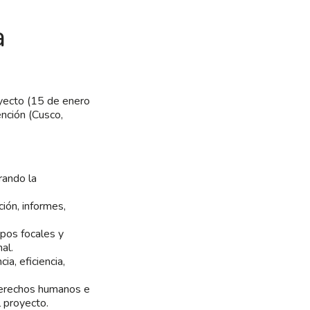
a
oyecto (15 de enero
nción (Cusco,
rando la
ión, informes,
upos focales y
al.
ia, eficiencia,
 derechos humanos e
l proyecto.