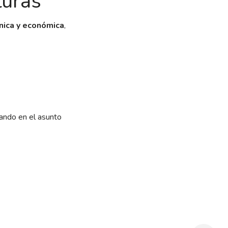
turas
nica y económica
,
icando en el asunto