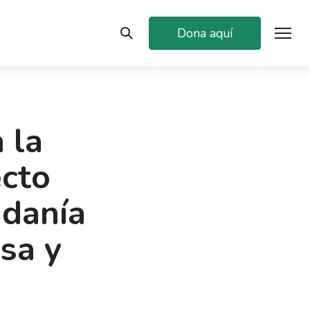
Dona aquí
 la
ecto
adanía
sa y