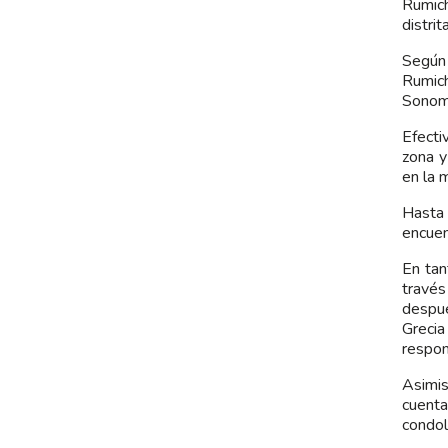
Rumich
distri
Según 
Rumich
Sonomo
Efecti
zona y
en la 
Hasta 
encuen
En tan
través
despué
Greci
respon
Asimis
cuent
condol