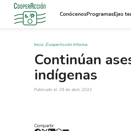
Conócenos
Programas
Ejes t
Inicio
CooperAcción Informa
Continúan ases
indígenas
Publicado el: 28 de abril, 2022
Compartir