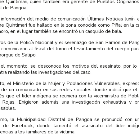
e Quintimari, quien también era gerente de Pueblos Originarios
tal de Pangoa.
información del medio de comunicación Últimas Noticias Junín, e
e Quintimari fue hallado en la zona conocida como Piñal en la 
ro, en el lugar también se encontró un casquillo de bala.
vos de la Policía Nacional y el serenazgo de San Ramón de Pang
 comunicaron al fiscal del turno el levantamiento del cuerpo par
morgue de Satipo.
el momento, se desconoce los motivos del asesinato, por lo q
tra realizando las investigaciones del caso.
to, el Ministerio de la Mujer y Poblaciones Vulnerables, expres
 de un comunicado en sus redes sociales donde indicó que el 
s que el líder indígena se reuniera con la viceministra de Pobl
a Rojas. Exigieron además una investigación exhaustiva y p
sables.
mo, la Municipalidad Distrital de Pangoa se pronunció con 
a de Facebook, donde lamentó el asesinato del líder indí
encias a los familiares de la víctima.