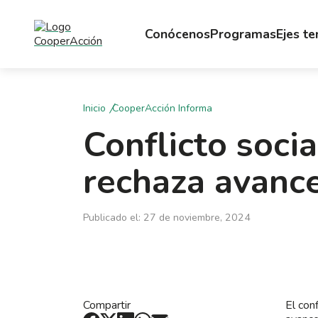
Conócenos
Programas
Ejes t
Inicio
CooperAcción Informa
Conflicto soci
rechaza avanc
Publicado el: 27 de noviembre, 2024
Compartir
El con