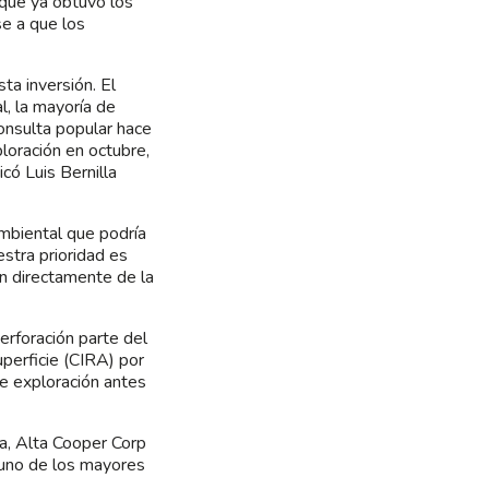
que ya obtuvo los
se a que los
ta inversión. El
, la mayoría de
onsulta popular hace
loración en octubre,
có Luis Bernilla
mbiental que podría
estra prioridad es
n directamente de la
erforación parte del
perficie (CIRA) por
 de exploración antes
a, Alta Cooper Corp
 uno de los mayores