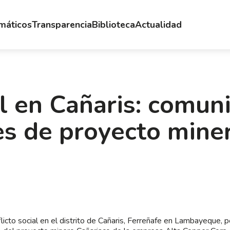
emáticos
Transparencia
Biblioteca
Actualidad
al en Cañaris: comun
es de proyecto mine
flicto social en el distrito de Cañaris, Ferreñafe en Lambayeque, p