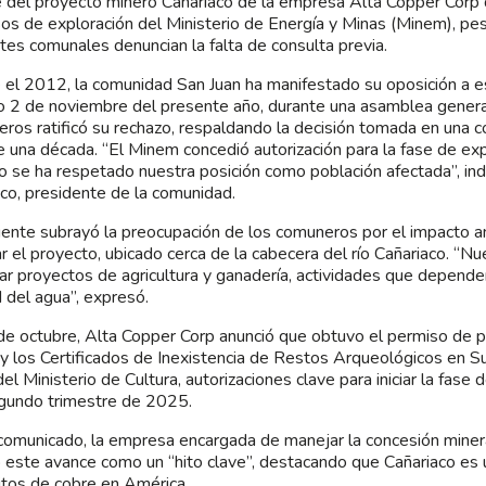
 del proyecto minero Cañariaco de la empresa Alta Copper Corp 
os de exploración del Ministerio de Energía y Minas (Minem), pe
ntes comunales denuncian la falta de consulta previa.
el 2012, la comunidad San Juan ha manifestado su oposición a es
 2 de noviembre del presente año, durante una asamblea general
ros ratificó su rechazo, respaldando la decisión tomada en una c
 una década. “El Minem concedió autorización para la fase de exp
o se ha respetado nuestra posición como población afectada”, indi
ico, presidente de la comunidad.
igente subrayó la preocupación de los comuneros por el impacto a
r el proyecto, ubicado cerca de la cabecera del río Cañariaco. “Nu
ar proyectos de agricultura y ganadería, actividades que depende
d del agua”, expresó.
de octubre, Alta Copper Corp anunció que obtuvo el permiso de p
y los Certificados de Inexistencia de Restos Arqueológicos en Su
del Ministerio de Cultura, autorizaciones clave para iniciar la fase
gundo trimestre de 2025.
comunicado, la empresa encargada de manejar la concesión miner
có este avance como un “hito clave”, destacando que Cañariaco es
tos de cobre en América.