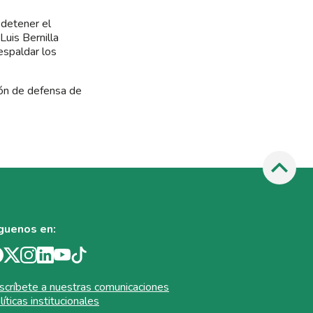
 detener el
Luis Bernilla
espaldar los
ción de defensa de
guenos en:
scríbete a nuestras comunicaciones
líticas institucionales