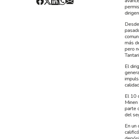
avance
permis
dirige
Desde 
pasado
comune
más de
pero n
Tantar
El dir
genera
impuls
calida
El 10 
Minen 
parte 
del se
En un 
califi
depósi