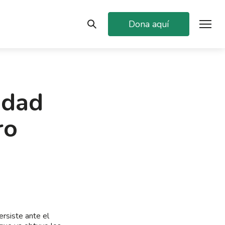
Dona aquí
idad
ro
ersiste ante el