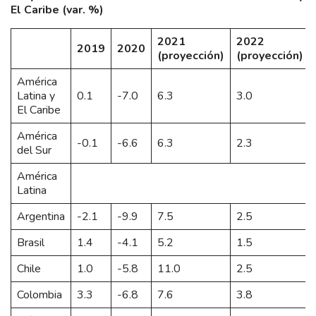
El Caribe (var. %)
2021
2022
2019
2020
(proyección)
(proyección)
América
Latina y
0.1
-7.0
6.3
3.0
El Caribe
América
-0.1
-6.6
6.3
2.3
del Sur
América
Latina
Argentina
-2.1
-9.9
7.5
2.5
Brasil
1.4
-4.1
5.2
1.5
Chile
1.0
-5.8
11.0
2.5
Colombia
3.3
-6.8
7.6
3.8