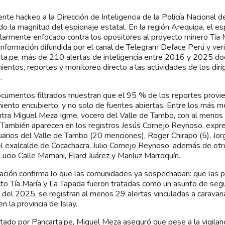
iente hackeo a la Dirección de Inteligencia de la Policía Nacional 
do la magnitud del espionaje estatal. En la región Arequipa, el es
ularmente enfocado contra los opositores al proyecto minero Tía 
 información difundida por el canal de Telegram Deface Perú y veri
ta.pe, más de 210 alertas de inteligencia entre 2016 y 2025 d
ientos, reportes y monitoreo directo a las actividades de los diri
.
cumentos filtrados muestran que el 95 % de los reportes provi
iento encubierto, y no solo de fuentes abiertas. Entre los más 
tra Miguel Meza Igme, vocero del Valle de Tambo, con al menos
También aparecen en los registros Jesús Cornejo Reynoso, expre
arios del Valle de Tambo (20 menciones), Roger Chirapo (5), Jor
 el exalcalde de Cocachacra, Julio Cornejo Reynoso, además de otr
ucio Calle Mamani, Elard Juárez y Mariluz Marroquín.
tración confirma lo que las comunidades ya sospechaban: que las p
to Tía María y La Tapada fueron tratadas como un asunto de segur
 del 2025, se registran al menos 29 alertas vinculadas a caravana
n la provincia de Islay.
tado por Pancarta.pe, Miguel Meza aseguró que pese a la vigilanc