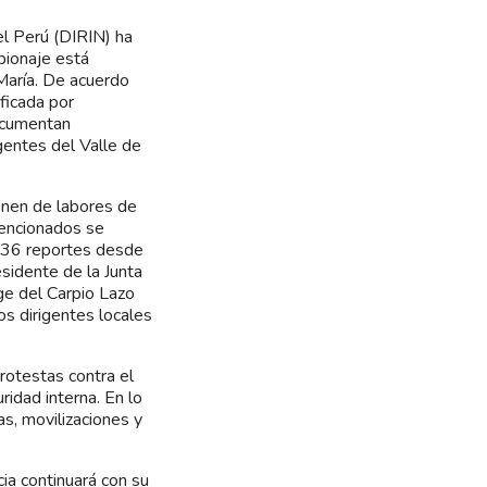
del Perú (DIRIN) ha
pionaje está
María. De acuerdo
ficada por
ocumentan
gentes del Valle de
enen de labores de
mencionados se
 36 reportes desde
sidente de la Junta
ge del Carpio Lazo
os dirigentes locales
rotestas contra el
idad interna. En lo
s, movilizaciones y
ia continuará con su