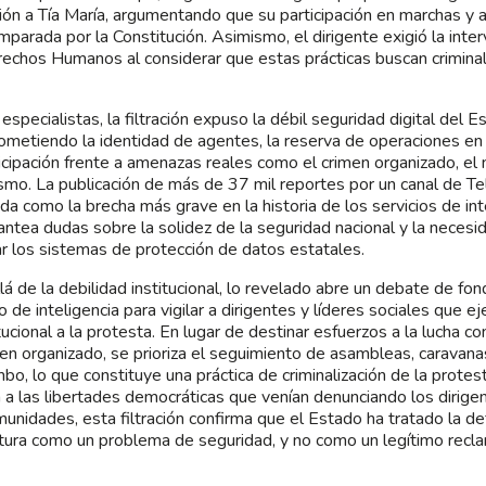
ión a Tía María, argumentando que su participación en marchas y 
mparada por la Constitución. Asimismo, el dirigente exigió la inter
echos Humanos al considerar que estas prácticas buscan criminali
especialistas, la filtración expuso la débil seguridad digital del 
metiendo la identidad de agentes, la reserva de operaciones en 
icipación frente a amenazas reales como el crimen organizado, el n
ismo. La publicación de más de 37 mil reportes por un canal de T
ada como la brecha más grave en la historia de los servicios de inte
antea dudas sobre la solidez de la seguridad nacional y la neces
ar los sistemas de protección de datos estatales.
lá de la debilidad institucional, lo revelado abre un debate de fon
o de inteligencia para vigilar a dirigentes y líderes sociales que e
tucional a la protesta. En lugar de destinar esfuerzos a la lucha con
men organizado, se prioriza el seguimiento de asambleas, caravana
bo, lo que constituye una práctica de criminalización de la prote
a a las libertades democráticas que venían denunciando los dirige
munidades, esta filtración confirma que el Estado ha tratado la de
ltura como un problema de seguridad, y no como un legítimo recla