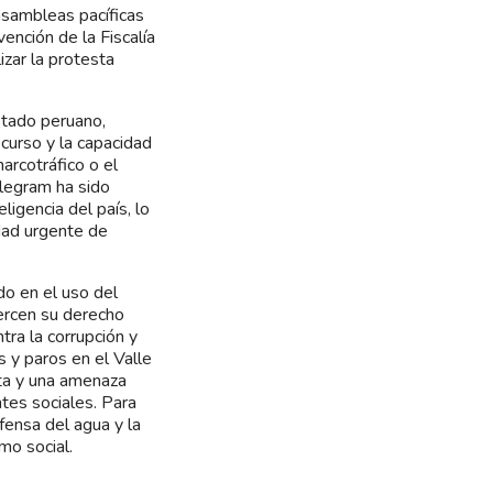
asambleas pacíficas
vención de la Fiscalía
zar la protesta
Estado peruano,
curso y la capacidad
arcotráfico o el
elegram ha sido
ligencia del país, lo
idad urgente de
do en el uso del
jercen su derecho
tra la corrupción y
s y paros en el Valle
sta y una amenaza
ntes sociales. Para
fensa del agua y la
mo social.