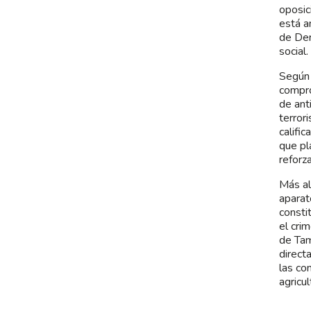
oposic
está a
de Der
social.
Según 
compro
de ant
terror
calific
que pl
reforz
Más al
aparat
consti
el cri
de Tam
direct
las co
agricu