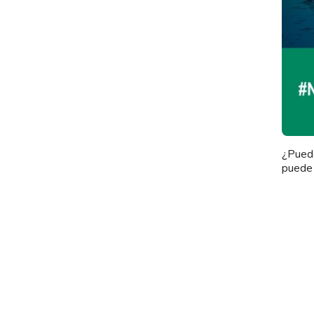
¿Pued
puede 
Hoy se
Améric
Cooper
el inf
Minero
Progra
Chambi
Relmu 