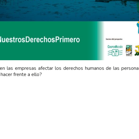
en las empresas afectar los derechos humanos de las person
hacer frente a ello?
 lleva a cabo la 4º Consulta Regional sobre
Empresas y Derecho
a Latina y Caribe,
en Santiago de Chile.
Acción organiza la mesa: “Perspectivas de las comunidades ind
orme de Impactos de las empresas mineras en los Derechos Huma
 del Sur Andino. Participan de la mesa: Julia Cuadros y Leonidas
ma de Derechos Colectivos e Industrias Extractivas de CooperAc
 Surco vocera de la Plataforma Nacional de Afectados por Meta
Ñamku, dirigente indígena de la comunidad Winkul Newen del 