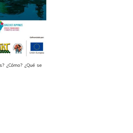
as? ¿Cómo? ¿Qué se
s Humanos para
ígenas” presentando
no en el Corredor
 Wiener del
ción (Perú); Carmen
les Pesados (Perú);
pueblo mapuche