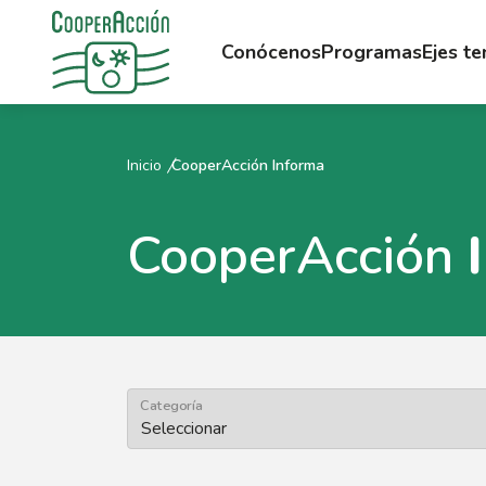
Conócenos
Programas
Ejes t
Inicio
CooperAcción Informa
CooperAcción
Categoría