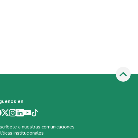
guenos en:
scríbete a nuestras comunicaciones
líticas institucionales