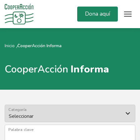
Dona aquí
Inicio
CooperAcción Informa
CooperAcción
Informa
Categoría
Palabra clave