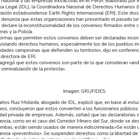
a Nacional y las empresas extractivas en el Perú», elaborado por e
a Legal (IDL), la Coordinadora Nacional de Derechos Humanos
zación estadounidense Earth Rights Internacional (ERI). Este do
a denuncia que estas organizaciones han presentado el pasado lune
 declare la inconstitucionalidad de los convenios firmados entre
ras y la Policía.
ormas que permiten estos convenios deben ser declaradas incons
violando derechos humanos, especialmente los de los pueblos in
dades campesinas que defienden su territorio», dijo en conferenci
 directora de ERI.
agregó que estos convenios son parte de lo que consideran «anda
 criminalización de la protesta».
Imagen: GRUFIDES
arlos Ruiz Molleda, abogado de IDL, explicó que, en base al est
ios, concluyeron que estos convierten a los funcionarios públicos 
dad privada de empresas. Además, señaló que las declaratorias 
ncia, como en el caso del Corredor Minero del Sur, donde se desar
mbas, están siendo usados de manera indiscriminada.»Se están
ncia «preventivos». Se suspenden derechos como la libertad de r