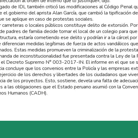
fectación al orden de interno que lo justifique», dijo.
gado de IDL también criticó las modificaciones al Código Penal qu
e el gobierno del aprista Alan García, que cambió la tipificación de
ue se aplique en caso de protestas sociales.
 carreteras o locales públicos constituye delito de extorsión. Por
de padres de familia decide tomar el local de un colegio para qu
tructura, estaría cometiendo ese delito y podrían ir a la cárcel por
 diferencian medidas legítimas de fuerza de actos vandálicos qu
nados. Estas medidas promueven la criminalización de la protesta
anda de inconstitucionalidad fue presentada contra la Ley de la P
 el Decreto Supremo N° 003-2017-IN. El informe en el que se 
ia concluye que los convenios entre la Policía y las empresas ext
ejercicio de los derechos y libertades de los ciudadanos que vive
ncia de los proyectos. Esto, sostiene, devela una falta de adecua
as a las obligaciones que el Estado peruano asumió con la Conve
hos Humanos (CADH).