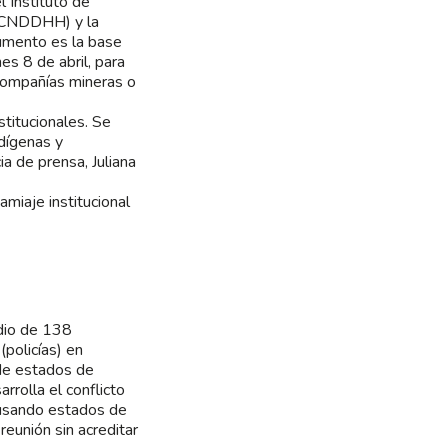
l Instituto de
 (CNDDHH) y la
cumento es la base
s 8 de abril, para
 compañías mineras o
titucionales. Se
dígenas y
a de prensa, Juliana
miaje institucional
udio de 138
(policías) en
de estados de
rolla el conflicto
 usando estados de
eunión sin acreditar