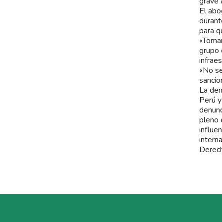
grave a
El abo
durant
para q
«Tomar
grupo 
infraes
«No se
sancio
La dem
Perú y
denunc
pleno 
influe
intern
Derec