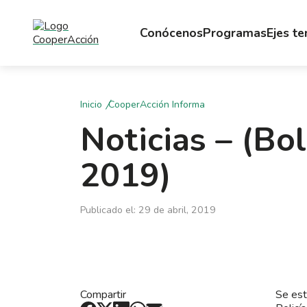
Conócenos
Programas
Ejes t
Inicio
CooperAcción Informa
Noticias – (Bo
2019)
Publicado el: 29 de abril, 2019
Compartir
Se est