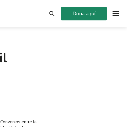
Dona aquí
il
 «Convenios entre la