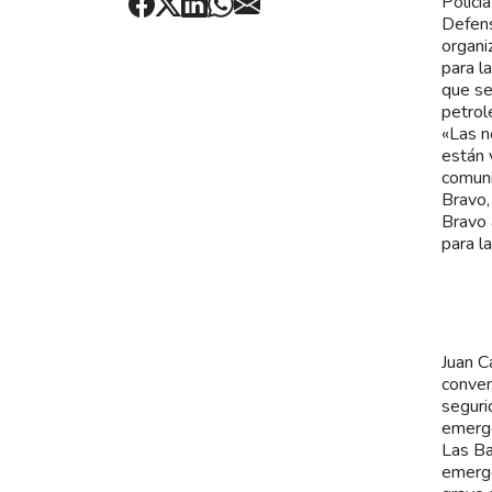
Policí
Defens
organi
para l
que se
petrole
«Las n
están 
comuni
Bravo,
Bravo 
para la
Juan C
conven
seguri
emerge
Las Ba
emerge