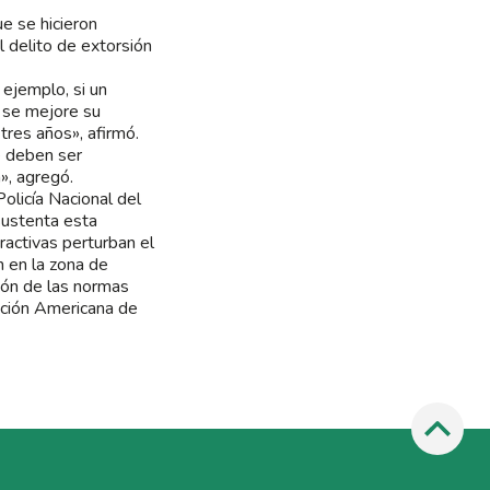
e se hicieron
l delito de extorsión
 ejemplo, si un
e se mejore su
 tres años», afirmó.
e deben ser
», agregó.
olicía Nacional del
sustenta esta
ractivas perturban el
n en la zona de
ción de las normas
nción Americana de