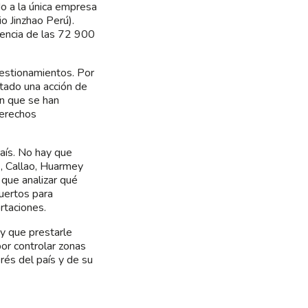
do a la única empresa
 Jinzhao Perú).
erencia de las 72 900
uestionamientos. Por
ntado una acción de
an que se han
derechos
aís. No hay que
), Callao, Huarmey
 que analizar qué
uertos para
rtaciones.
y que prestarle
or controlar zonas
rés del país y de su