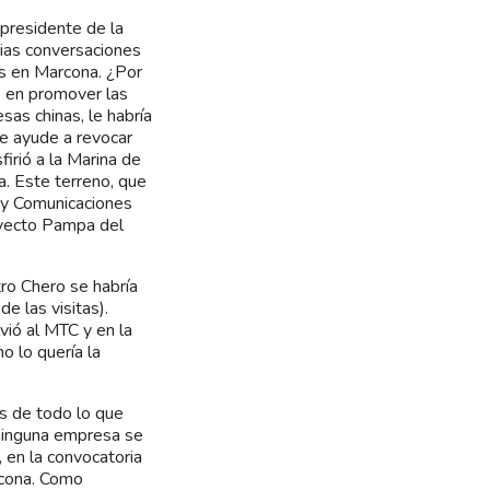
xpresidente de la
arias conversaciones
as en Marcona. ¿Por
o en promover las
as chinas, le habría
le ayude a revocar
irió a la Marina de
. Este terreno, que
s y Comunicaciones
royecto Pampa del
ro Chero se habría
e las visitas).
vió al MTC y en la
o lo quería la
s de todo lo que
ninguna empresa se
, en la convocatoria
rcona. Como