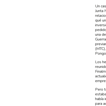
Un cas
Junta 
relaci
qué un
invers
pedido
una de
Guerra
previa
(MTC),
Pongo,
Los he
reunid
Finalm
actual
empres
Pero t
estaba
había 
para a