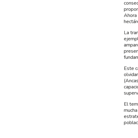
consec
propon
Ahora 
hectár
La tra
ejempl
amparo
presen
fundam
Este c
olvida
(Ancas
capaci
superv
El tem
mucha 
estrat
poblac