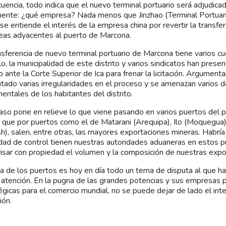
uencia, todo indica que el nuevo terminal portuario será adjudica
ente: ¿qué empresa? Nada menos que Jinzhao (Terminal Portuario
se entiende el interés de la empresa china por revertir la transf
eas adyacentes al puerto de Marcona.
nsferencia de nuevo terminal portuario de Marcona tiene varios c
o, la municipalidad de este distrito y varios sindicatos han prese
 ante la Corte Superior de Ica para frenar la licitación. Argument
tado varias irregularidades en el proceso y se amenazan varios 
entales de los habitantes del distrito.
aso pone en relieve lo que viene pasando en varios puertos del p
r que por puertos como el de Matarani (Arequipa), Ilo (Moquegua
h), salen, entre otras, las mayores exportaciones mineras. Habría
dad de control tienen nuestras autoridades aduaneras en estos p
isar con propiedad el volumen y la composición de nuestras expo
a de los puertos es hoy en día todo un tema de disputa al que ha
atención. En la pugna de las grandes potencias y sus empresas p
égicas para el comercio mundial, no se puede dejar de lado el inte
ión.