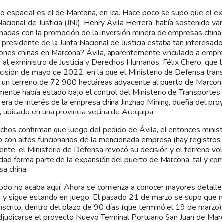
o espacial es el de Marcona, en Ica. Hace poco se supo que el e
Nacional de Justicia (JNJ), Henry Ávila Herrera, había sostenido v
onadas con la promoción de la inversión minera de empresas chin
 presidente de la Junta Nacional de Justicia estaba tan interesad
iones chinas en Marcona? Ávila, aparentemente vinculado a empres
 al exministro de Justicia y Derechos Humanos, Félix Chero, que 
cisión de mayo de 2022, en la que el Ministerio de Defensa transf
 un terreno de 72 900 hectáreas adyacente al puerto de Marcona
mente había estado bajo el control del Ministerio de Transporte
 era de interés de la empresa china Jinzhao Mining, dueña del p
 ubicado en una provincia vecina de Arequipa.
chos confirman que luego del pedido de Ávila, el entonces minist
o con altos funcionarios de la mencionada empresa (hay registros d
ente, el Ministerio de Defensa revocó su decisión y el terreno vol
idad forma parte de la expansión del puerto de Marcona, tal y com
a china.
odo no acaba aquí. Ahora se comienza a conocer mayores detalle
 y sigue estando en juego. El pasado 21 de marzo se supo que 
inscrito, dentro del plazo de 90 días (que terminó el 19 de marzo)
djudicarse el proyecto Nuevo Terminal Portuario San Juan de Ma