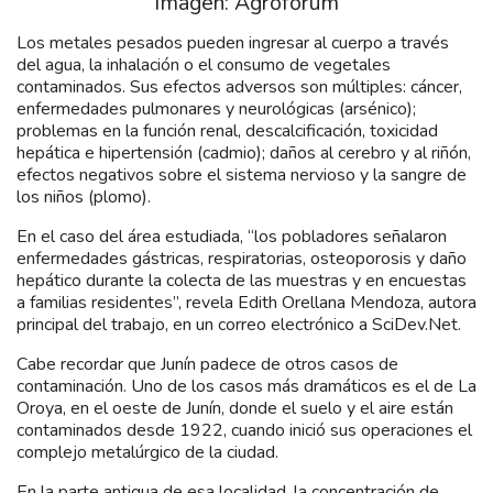
Imagen: Agroforum
Los metales pesados pueden ingresar al cuerpo a través
del agua, la inhalación o el consumo de vegetales
contaminados. Sus efectos adversos son múltiples: cáncer,
enfermedades pulmonares y neurológicas (arsénico);
problemas en la función renal, descalcificación, toxicidad
hepática e hipertensión (cadmio); daños al cerebro y al riñón,
efectos negativos sobre el sistema nervioso y la sangre de
los niños (plomo).
En el caso del área estudiada, “los pobladores señalaron
enfermedades gástricas, respiratorias, osteoporosis y daño
hepático durante la colecta de las muestras y en encuestas
a familias residentes”, revela Edith Orellana Mendoza, autora
principal del trabajo, en un correo electrónico a SciDev.Net.
Cabe recordar que Junín padece de otros casos de
contaminación. Uno de los casos más dramáticos es el de La
Oroya, en el oeste de Junín, donde el suelo y el aire están
contaminados desde 1922, cuando inició sus operaciones el
complejo metalúrgico de la ciudad.
En la parte antigua de esa localidad, la concentración de