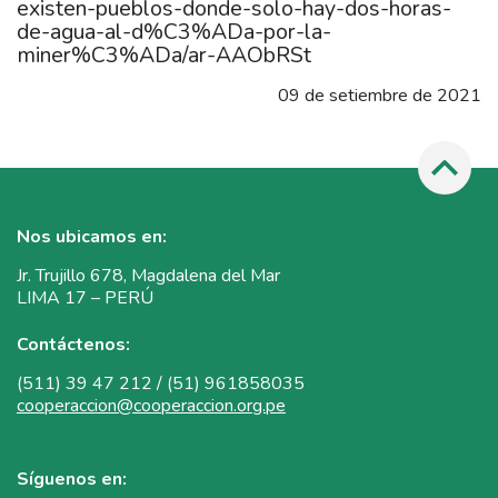
existen-pueblos-donde-solo-hay-dos-horas-
de-agua-al-d%C3%ADa-por-la-
miner%C3%ADa/ar-AAObRSt
09 de setiembre de 2021
Nos ubicamos en:
Jr. Trujillo 678, Magdalena del Mar
LIMA 17 – PERÚ
Contáctenos:
(511) 39 47 212 / (51) 961858035
cooperaccion@cooperaccion.org.pe
Síguenos en: