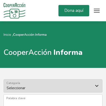
Dona aquí
Inicio
CooperAcción Informa
CooperAcción
Informa
Categoría
Palabra clave