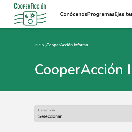
Conócenos
Programas
Ejes t
Inicio
CooperAcción Informa
CooperAcción
Categoría