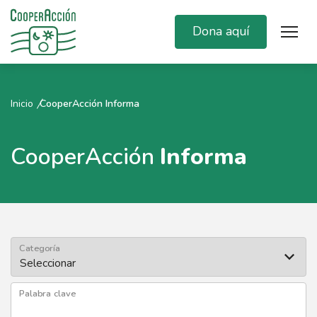
Dona aquí
Inicio
CooperAcción Informa
CooperAcción
Informa
Categoría
Palabra clave