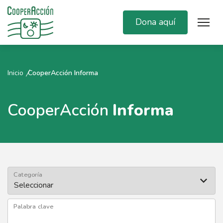
Dona aquí
Inicio
CooperAcción Informa
CooperAcción
Informa
Categoría
Palabra clave