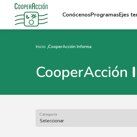
Conócenos
Programas
Ejes t
Inicio
CooperAcción Informa
CooperAcción
Categoría