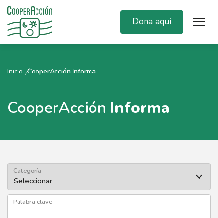
Dona aquí
Inicio
CooperAcción Informa
CooperAcción
Informa
Categoría
Palabra clave