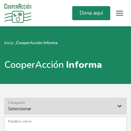
Dona aquí
Inicio
CooperAcción Informa
CooperAcción
Informa
Categoría
Palabra clave