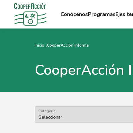
Conócenos
Programas
Ejes t
Inicio
CooperAcción Informa
CooperAcción
Categoría