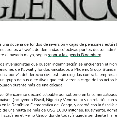
 una docena de fondos de inversión y cajas de pensiones están
saciones a través de demandas colectivas por los delitos admit
re el pasado mayo, según
reporta la agencia Bloomberg
.
los inversionistas que buscan indemnización se encuentran el Norg
ersiones de Kuwait y fondos vinculados a Phoenix Group, Standa
as, por vía del derecho civil, estarán dirigidas contra la empres
 un grupo de sus ejecutivos que estuvieron a cargo de los actos i
ollaron durante más de una década.
yo,
Glencore se declaró culpable
por soborno en la comercializaci
 países (incluyendo Brasil, Nigeria y Venezuela) y en relación con 
a en la República Democrática del Congo, y acordó con la fiscalí
o de una multa de más de US$ 1000 millones. Igualmente, admiti
a fiscalía en el Reino Unido, donde todavía queda pendiente fijar 