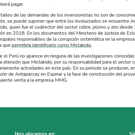
berá pagar.
talles de las demandas de los inversionistas no son de conocimi
te, se puede suponer que entre los involucrados se encuentre Ari
idis, quien fue el codirector del sector cobre, plomo y zinc desd
ción en 2018. En los documentos del Ministerio de Justicia de Es
incipales responsables de la corrupción sistemática en la empresa
a que
permitiría identificarlo como Mistakidis
.
 el Perú no aparece en ninguna de las investigaciones conocidas 
la atención que Mistakidis, por su responsabilidad para el sector c
riamente actividades en este país. En su periodo se producen, en
ión de Antapaccay en Espinar y la fase de construcción del pro
uiente venta a la empresa MMG.
Nos ubicamos en:
Sí