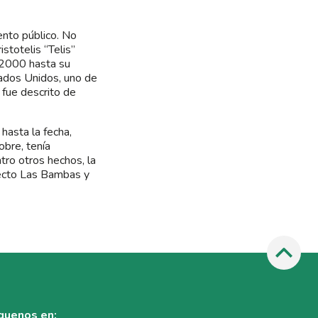
ento público. No
stotelis “Telis”
e 2000 hasta su
tados Unidos, uno de
 fue descrito de
hasta la fecha,
obre, tenía
tro otros hechos, la
yecto Las Bambas y
guenos en: