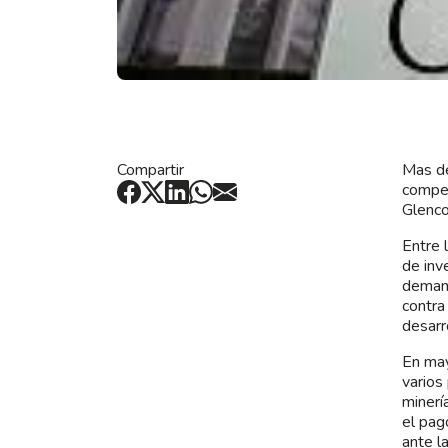
Compartir
Mas de
compen
Glenco
Entre 
de inv
demand
contra
desarr
En ma
varios
minerí
el pag
ante l