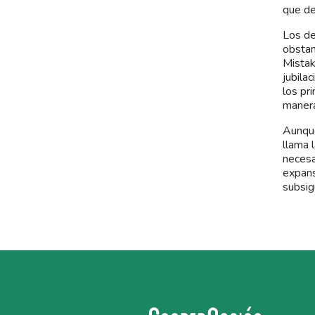
que de
Los de
obstan
Mistak
jubila
los pr
maner
Aunque
llama 
necesa
expans
subsig