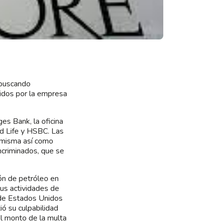
 buscando
idos por la empresa
es Bank, la oficina
rd Life y HSBC. Las
a misma así como
ncriminados, que se
ón de petróleo en
sus actividades de
a de Estados Unidos
ó su culpabilidad
el monto de la multa