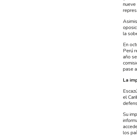
nueve 
repres
Asimis
oposic
la sob
En oct
Perú r
año se
comisi
pase a
La im
Escazú
el Car
defens
Su imp
inform
accede
los pa