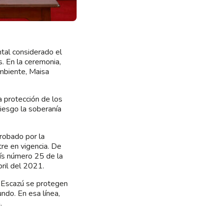
ntal considerado el
. En la ceremonia,
 ambiente, Maisa
la protección de los
iesgo la soberanía
robado por la
re en vigencia. De
aís número 25 de la
ril del 2021.
e Escazú se protegen
ndo. En esa línea,
.