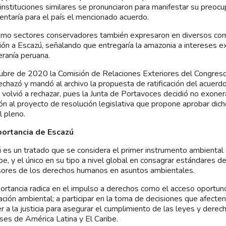
instituciones similares se pronunciaron para manifestar su preocu
entaría para el país el mencionado acuerdo.
mo sectores conservadores también expresaron en diversos co
ión a Escazú, señalando que entregaría la amazonia a intereses ext
eranía peruana.
ubre de 2020 la Comisión de Relaciones Exteriores del Congreso
echazó y mandó al archivo la propuesta de ratificación del acuerd
 volvió a rechazar, pues la Junta de Portavoces decidió no exone
ón al proyecto de resolución legislativa que propone aprobar dich
l pleno.
portancia de Escazú
 es un tratado que se considera el primer instrumento ambiental
ibe, y el único en su tipo a nivel global en consagrar estándares d
ores de los derechos humanos en asuntos ambientales.
ortancia radica en el impulso a derechos como el acceso oportuno
ación ambiental; a participar en la toma de decisiones que afecten
r a la justicia para asegurar el cumplimiento de las leyes y dere
íses de América Latina y El Caribe.