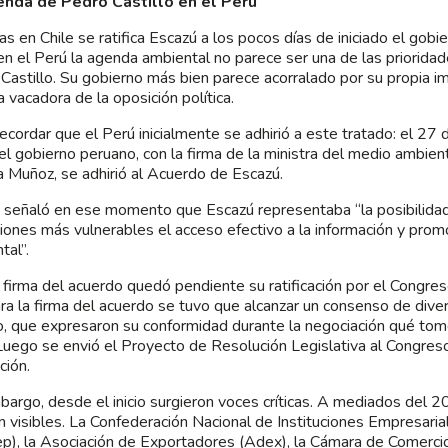
enda de Pedro Castillo en el Perú
as en Chile se ratifica Escazú a los pocos días de iniciado el gobi
 en el Perú la agenda ambiental no parece ser una de las priorida
Castillo. Su gobierno más bien parece acorralado por su propia im
 vacadora de la oposición política.
ecordar que el Perú inicialmente se adhirió a este tratado: el 27
l gobierno peruano, con la firma de la ministra del medio ambien
a Muñoz, se adhirió al Acuerdo de Escazú.
señaló en ese momento que Escazú representaba “la posibilidad 
iones más vulnerables el acceso efectivo a la información y promo
tal”.
a firma del acuerdo quedó pendiente su ratificación por el Congre
ra la firma del acuerdo se tuvo que alcanzar un consenso de dive
, que expresaron su conformidad durante la negociación qué tom
Luego se envió el Proyecto de Resolución Legislativa al Congreso
ación.
bargo, desde el inicio surgieron voces críticas. A mediados del 
on visibles. La Confederación Nacional de Instituciones Empresari
ep), la Asociación de Exportadores (Adex), la Cámara de Comerci