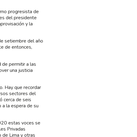
erno progresista de
des del presidente
provisación y la
 de setiembre del año
te de entonces,
de permitir a las
ver una justicia
so. Hay que recordar
rsos sectores del
ó cerca de seis
 a la espera de su
2020 estas voces se
ales Privadas
o de Lima y otras