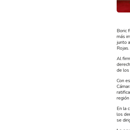
Boric 
más im
junto a
Rojas.
Al fir
derech
de los
Con es
Cámara
ratifi
región
En la 
los de
se diri