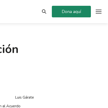
Dona aquí
ción
Luis Gárate
ón al Acuerdo