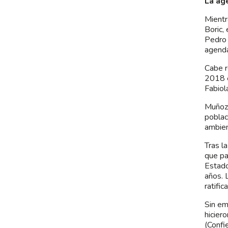
La ag
Mientr
Boric,
Pedro 
agenda
Cabe r
2018 e
Fabiol
Muñoz 
poblac
ambien
Tras l
que pa
Estado
años. 
ratific
Sin em
hicier
(Confi