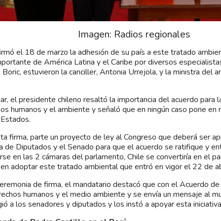
Imagen: Radios regionales
firmó el 18 de marzo la adhesión de su país a este tratado ambie
portante de América Latina y el Caribe por diversos especialistas
 Boric, estuvieron la canciller, Antonia Urrejola, y la ministra del
mar, el presidente chileno resaltó la importancia del acuerdo para 
os humanos y el ambiente y señaló que en ningún caso pone en r
 Estados.
ta firma, parte un proyecto de ley al Congreso que deberá ser ap
 de Diputados y el Senado para que el acuerdo se ratifique y ent
carse en las 2 cámaras del parlamento, Chile se convertiría en el p
 en adoptar este tratado ambiental que entró en vigor el 22 de ab
ceremonia de firma, el mandatario destacó que con el Acuerdo d
rechos humanos y el medio ambiente y se envía un mensaje al mu
gió a los senadores y diputados y los instó a apoyar esta iniciativa