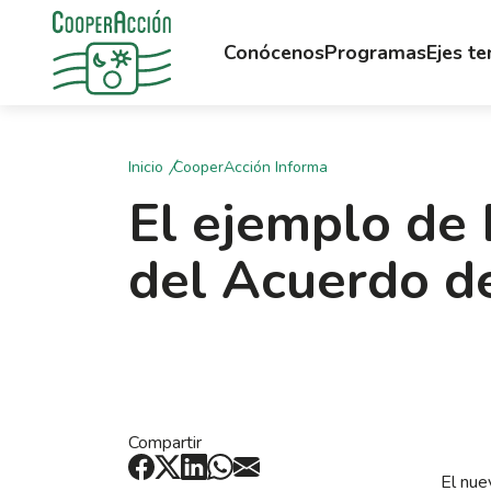
Conócenos
Programas
Ejes t
Inicio
CooperAcción Informa
El ejemplo de B
del Acuerdo d
Compartir
El nue