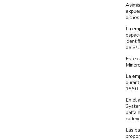
Asimis
expues
dichos
La emp
espaci
identi
de S/ 
Este c
Minero
La emp
durant
1990 e
En el 
System
palta 
cadmio
Las pa
propor