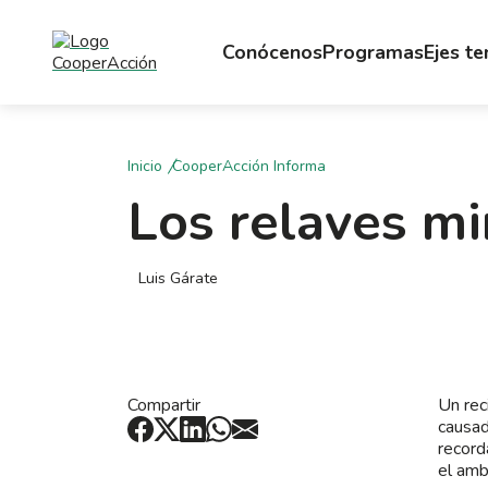
Conócenos
Programas
Ejes t
Inicio
CooperAcción Informa
Los relaves mi
Luis Gárate
Compartir
Un rec
causad
record
el amb