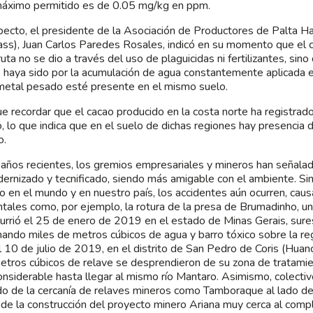
máximo permitido es de 0.05 mg/kg en ppm.
pecto, el presidente de la Asociación de Productores de Palta H
ss), Juan Carlos Paredes Rosales, indicó en su momento que el 
fruta no se dio a través del uso de plaguicidas ni fertilizantes, si
 haya sido por la acumulación de agua constantemente aplicada e
metal pesado esté presente en el mismo suelo.
e recordar que el cacao producido en la costa norte ha registrad
, lo que indica que en el suelo de dichas regiones hay presencia 
o.
 años recientes, los gremios empresariales y mineros han señalad
ernizado y tecnificado, siendo más amigable con el ambiente. S
to en el mundo y en nuestro país, los accidentes aún ocurren, ca
tales como, por ejemplo, la rotura de la presa de Brumadinho, u
urrió el 25 de enero de 2019 en el estado de Minas Gerais, sures
ando miles de metros cúbicos de agua y barro tóxico sobre la re
el 10 de julio de 2019, en el distrito de San Pedro de Coris (Huan
tros cúbicos de relave se desprendieron de su zona de tratamie
onsiderable hasta llegar al mismo río Mantaro. Asimismo, colecti
do de la cercanía de relaves mineros como Tamboraque al lado del
 de la construcción del proyecto minero Ariana muy cerca al compl