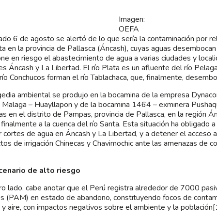
Imagen:
OEFA
ado 6 de agosto se alertó de lo que sería la contaminación por re
ata en la provincia de Pallasca (Áncash), cuyas aguas desembocan e
ne en riesgo el abastecimiento de agua a varias ciudades y local
es Áncash y La Libertad. El río Plata es un afluente del río Pelaga
 río Conchucos forman el río Tablachaca, que, finalmente, desemboc
gedia ambiental se produjo en la bocamina de la empresa Dynacor
 Malaga – Huayllapon y de la bocamina 1464 – exminera Pushaq
as en el distrito de Pampas, provincia de Pallasca, en la región Án
 finalmente a la cuenca del río Santa. Esta situación ha obligado a
ar cortes de agua en Áncash y La Libertad, y a detener el acceso a
tos de irrigación Chinecas y Chavimochic ante las amenazas de c
cenario de alto riesgo
ro lado, cabe anotar que el Perú registra alrededor de 7000 pas
s (PAM) en estado de abandono, constituyendo focos de contami
 y aire, con impactos negativos sobre el ambiente y la población[