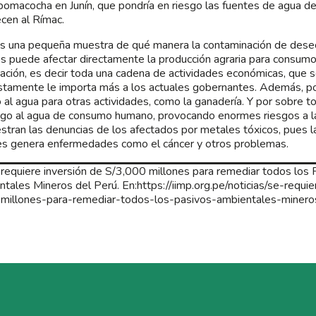
omacocha en Junín, que pondría en riesgo las fuentes de agua de
cen al Rímac.
s una pequeña muestra de qué manera la contaminación de dese
s puede afectar directamente la producción agraria para consumo 
ación, es decir toda una cadena de actividades económicas, que s
tamente le importa más a los actuales gobernantes. Además, po
 al agua para otras actividades, como la ganadería. Y por sobre t
sgo al agua de consumo humano, provocando enormes riesgos a l
tran las denuncias de los afectados por metales tóxicos, pues l
s genera enfermedades como el cáncer y otros problemas.
 requiere inversión de S/3,000 millones para remediar todos los 
tales Mineros del Perú. En:https://iimp.org.pe/noticias/se-requi
illones-para-remediar-todos-los-pasivos-ambientales-minero