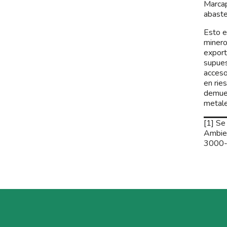
Marcap
abaste
Esto e
minero
export
supues
acceso
en rie
demues
metale
[1] Se
Ambien
3000-m