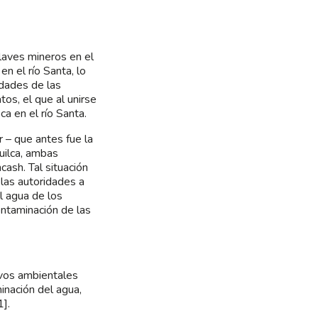
laves mineros en el
n el río Santa, lo
idades de las
tos, el que al unirse
a en el río Santa.
 – que antes fue la
uilca, ambas
cash. Tal situación
 las autoridades a
l agua de los
ontaminación de las
ivos ambientales
nación del agua,
1].