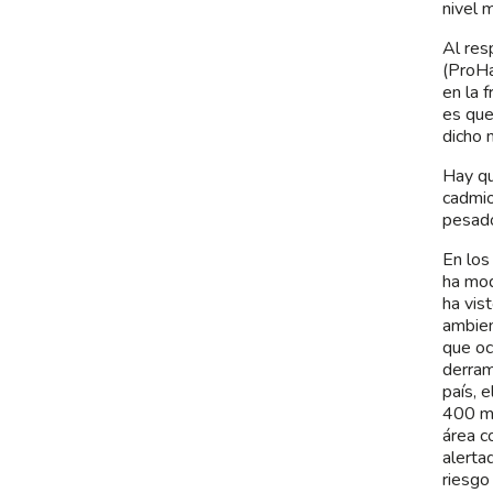
nivel 
Al res
(ProHa
en la 
es que
dicho 
Hay qu
cadmio
pesad
En los
ha mod
ha vis
ambien
que oc
derram
país, 
400 me
área c
alerta
riesgo