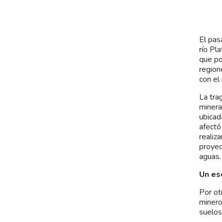
El pas
río Pl
que po
region
con el
La tra
minera
ubicad
afectó
realiz
proyec
aguas.
Un es
Por ot
minero
suelos