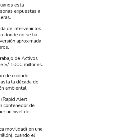
ruanos está
rsonas expuestas a
neras.
a de intervenir los
 o donde no se ha
inversión aproximada
ros.
 trabajo de Activos
de S/ 1000 millones.
ipo de cuidado
hasta la década de
n ambiental.
 (Rapid Alert
n contenedor de
er un nivel de
a movilidad) en una
llón), cuando el