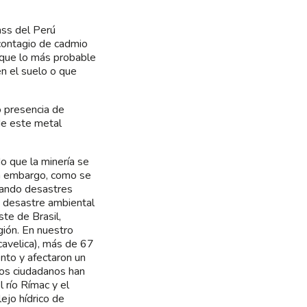
ass del Perú
contagio de cadmio
no que lo más probable
n el suelo o que
o presencia de
de este metal
o que la minería se
in embargo, como se
usando desastres
n desastre ambiental
te de Brasil,
gión. En nuestro
cavelica), más de 67
nto y afectaron un
vos ciudadanos han
 río Rímac y el
ejo hídrico de