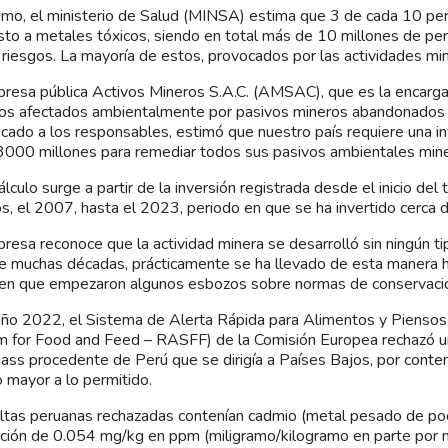
mo, el ministerio de Salud (MINSA) estima que 3 de cada 10 pe
to a metales tóxicos, siendo en total más de 10 millones de pe
 riesgos. La mayoría de estos, provocados por las actividades mi
resa pública Activos Mineros S.A.C. (AMSAC), que es la encargad
os afectados ambientalmente por pasivos mineros abandonados
ficado a los responsables, estimó que nuestro país requiere una 
3000 millones para remediar todos sus pasivos ambientales mine
álculo surge a partir de la inversión registrada desde el inicio del
s, el 2007, hasta el 2023, periodo en que se ha invertido cerca 
resa reconoce que la actividad minera se desarrolló sin ningún t
e muchas décadas, prácticamente se ha llevado de esta manera 
n que empezaron algunos esbozos sobre normas de conservació
año 2022, el Sistema de Alerta Rápida para Alimentos y Piensos
 for Food and Feed – RASFF) de la Comisión Europea rechazó u
hass procedente de Perú que se dirigía a Países Bajos, por conten
 mayor a lo permitido.
ltas peruanas rechazadas contenían cadmio (metal pesado de poc
ción de 0.054 mg/kg en ppm (miligramo/kilogramo en parte por mi