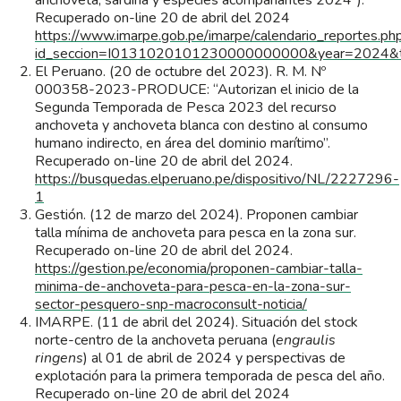
Recuperado on-line 20 de abril del 2024
https://www.imarpe.gob.pe/imarpe/calendario_reportes.ph
id_seccion=I0131020101230000000000&year=2024&
El Peruano. (20 de octubre del 2023). R. M. Nº
000358-2023-PRODUCE: “Autorizan el inicio de la
Segunda Temporada de Pesca 2023 del recurso
anchoveta y anchoveta blanca con destino al consumo
humano indirecto, en área del dominio marítimo”.
Recuperado on-line 20 de abril del 2024.
https://busquedas.elperuano.pe/dispositivo/NL/2227296-
1
Gestión. (12 de marzo del 2024). Proponen cambiar
talla mínima de anchoveta para pesca en la zona sur.
Recuperado on-line 20 de abril del 2024.
https://gestion.pe/economia/proponen-cambiar-talla-
minima-de-anchoveta-para-pesca-en-la-zona-sur-
sector-pesquero-snp-macroconsult-noticia/
IMARPE. (11 de abril del 2024). Situación del stock
norte-centro de la anchoveta peruana (
engraulis
ringens
) al 01 de abril de 2024 y perspectivas de
explotación para la primera temporada de pesca del año.
Recuperado on-line 20 de abril del 2024