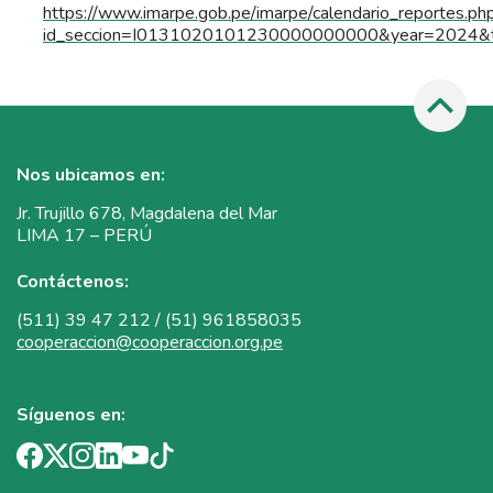
https://www.imarpe.gob.pe/imarpe/calendario_reportes.ph
id_seccion=I0131020101230000000000&year=2024&
Nos ubicamos en:
Jr. Trujillo 678, Magdalena del Mar
LIMA 17 – PERÚ
Contáctenos:
(511) 39 47 212 / (51) 961858035
cooperaccion@cooperaccion.org.pe
Síguenos en: