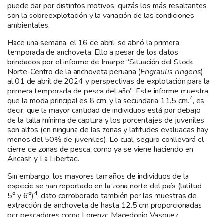
puede dar por distintos motivos, quizás los más resaltantes
son la sobreexplotación y la variación de las condiciones
ambientales.
Hace una semana, el 16 de abril, se abrió la primera
temporada de anchoveta. Ello a pesar de los datos
brindados por el informe de Imarpe “Situación del Stock
Norte-Centro de la anchoveta peruana (
Engraulis ringens
)
al 01 de abril de 2024 y perspectivas de explotación para la
primera temporada de pesca del año”. Este informe muestra
4
que la moda principal es 8 cm. y la secundaria 11.5 cm.
, es
decir, que la mayor cantidad de individuos está por debajo
de la talla mínima de captura y los porcentajes de juveniles
son altos (en ninguna de las zonas y latitudes evaluadas hay
menos del 50% de juveniles). Lo cual, seguro conllevará el
cierre de zonas de pesca, como ya se viene haciendo en
Áncash y La Libertad.
Sin embargo, los mayores tamaños de individuos de la
especie se han reportado en la zona norte del país (latitud
4
5° y 6°)
, dato corroborado también por las muestras de
extracción de anchoveta de hasta 12.5 cm proporcionadas
por pescadores como Lorenzo Macedonio Vasquez