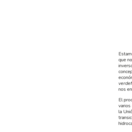
Estamo
que no
invers
concep
económ
verdef
nos en
El pro
varios
la Uni
transi
hidroc