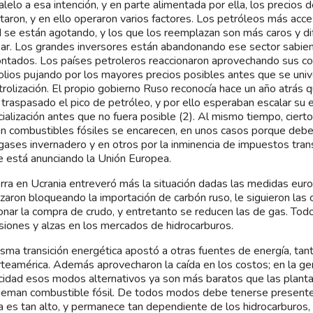
alelo a esa intención, y en parte alimentada por ella, los precios
aron, y en ello operaron varios factores. Los petróleos más acce
d se están agotando, y los que los reemplazan son más caros y dif
ar. Los grandes inversores están abandonando ese sector sabien
ontados. Los países petroleros reaccionaron aprovechando sus c
olios pujando por los mayores precios posibles antes que se unive
rolización. El propio gobierno Ruso reconocía hace un año atrás 
 traspasado el pico de petróleo, y por ello esperaban escalar su e
ialización antes que no fuera posible (2). Al mismo tiempo, ciert
 combustibles fósiles se encarecen, en unos casos porque debe
 gases invernadero y en otros por la inminencia de impuestos tra
e está anunciando la Unión Europea.
rra en Ucrania entreveró más la situación dadas las medidas eur
aron bloqueando la importación de carbón ruso, le siguieron las 
nar la compra de crudo, y entretanto se reducen las de gas. To
siones y alzas en los mercados de hidrocarburos.
sma transición energética apostó a otras fuentes de energía, ta
teamérica. Además aprovecharon la caída en los costos; en la ge
icidad esos modos alternativos ya son más baratos que las plant
eman combustible fósil. De todos modos debe tenerse present
a es tan alto, y permanece tan dependiente de los hidrocarburos, 