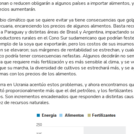
nan o reducen obligarán a algunos países a importar alimentos, y 
ecios aumentarán.
bio climático que se quiere evitar ya tiene consecuencias que gol
cuaria, encareciendo los precios de algunos alimentos. Basta rec
 a Paraguay y distintas áreas de Brasil y Argentina, impactando 
oductores rurales en el Cono Sur sudamericano que podrían festej
emplo de la soya que exportarán, pero los costos de sus insumo
n se elevaron; sus márgenes de rentabilidad se estrechan, y cua
ico podría tener consecuencias nefastas. Algunos decidirán no se
ya que requiere más fertilización y es más sensible al clima, y se v
gue su marcha, la diversidad de cultivos se estrechará más, y se a
mas con los precios de los alimentos.
rra en Ucrania acentúo estos problemas, y ahora encontramos que 
ó proporcionalmente más que el del petróleo, y los fertilizantes
os. Son incrementos encadenados que responden a distintas causas
z de recursos naturales.