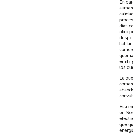
En par
aument
calida
proces
días c
oligop
despet
habían
comerc
queman
emitir
los qu
La gue
comenz
abando
convul
Esa mi
en Nor
electr
que qu
energí