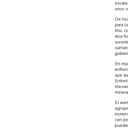
escala
unos c
De tod
para l
litio, 
alza f
sucede
suman,
gobier
En muc
enfren
que au
Entret
elevan
minera
El aum
agrope
increm
con pe
pueden