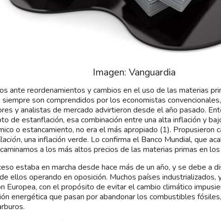
Imagen: Vanguardia
s ante reordenamientos y cambios en el uso de las materias pr
 siempre son comprendidos por los economistas convencionales,
ores y analistas de mercado advirtieron desde el año pasado. Ent
to de estanflación, esa combinación entre una alta inflación y baj
ico o estancamiento, no era el más apropiado (1). Propusieron ca
lación
, una inflación verde. Lo confirma el Banco Mundial, que ac
caminamos a los más altos precios de las materias primas en los
ceso estaba en marcha desde hace más de un año, y se debe a dis
 de ellos operando en oposición. Muchos países industrializados, 
ón Europea, con el propósito de evitar el cambio climático impusi
ción energética que pasan por abandonar los combustibles fósile
arburos.