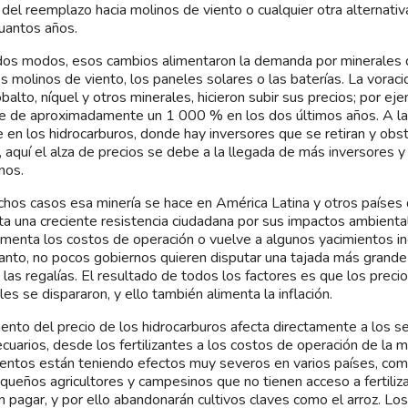
 del reemplazo hacia molinos de viento o cualquier otra alternativa
uantos años.
os modos, esos cambios alimentaron la demanda por minerales 
os molinos de viento, los paneles solares o las baterías. La voraci
cobalto, níquel y otros minerales, hicieron subir sus precios; por ejem
ue de aproximadamente un 1 000 % en los dos últimos años. A la
 en los hidrocarburos, donde hay inversores que se retiran y obs
 aquí el alza de precios se debe a la llegada de más inversores y 
nos.
hos casos esa minería se hace en América Latina y otros países 
ta una creciente resistencia ciudadana por sus impactos ambiental
menta los costos de operación o vuelve a algunos yacimientos in
anto, no pocos gobiernos quieren disputar una tajada más grande
 las regalías. El resultado de todos los factores es que los preci
les se dispararon, y ello también alimenta la inflación.
ento del precio de los hidrocarburos afecta directamente a los s
cuarios, desde los fertilizantes a los costos de operación de la m
entos están teniendo efectos muy severos en varios países, com
queños agricultores y campesinos que no tienen acceso a fertiliz
 pagar, y por ello abandonarán cultivos claves como el arroz. Los