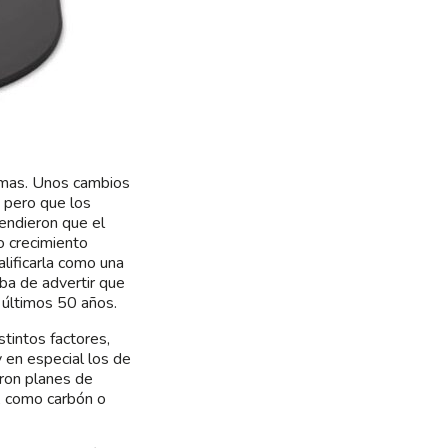
imas. Unos cambios
 pero que los
endieron que el
o crecimiento
lificarla como una
aba de advertir que
 últimos 50 años.
tintos factores,
y en especial los de
eron planes de
s, como carbón o