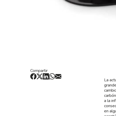
Compartir
La act
grande
cambio
carbón
a la i
consec
en alg