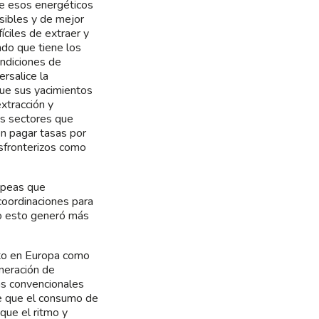
 de esos energéticos
sibles y de mejor
íciles de extraer y
do que tiene los
ondiciones de
rsalice la
que sus yacimientos
xtracción y
os sectores que
n pagar tasas por
nsfronterizos como
opeas que
coordinaciones para
do esto generó más
nto en Europa como
neración de
as convencionales
e que el consumo de
que el ritmo y