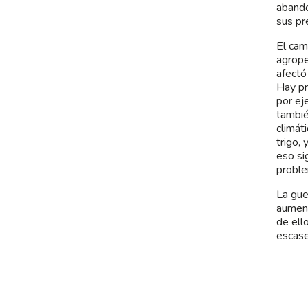
abando
sus pr
El cam
agrope
afectó
Hay pr
por ej
tambié
climát
trigo, 
eso si
proble
La gue
aument
de ell
escase