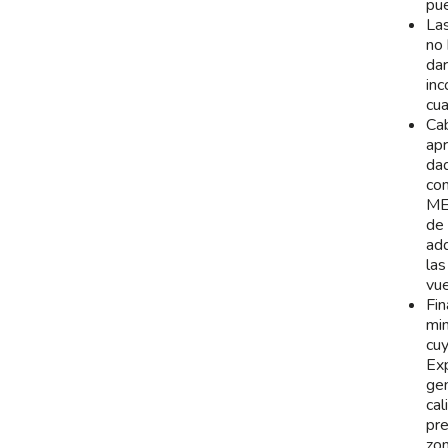
pue
Las
no
dar
inc
cua
Cab
apr
dad
com
MEI
de 
adq
la
vue
Fin
min
cuy
Exp
gen
cal
pre
zon