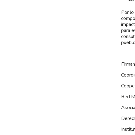
Por lo
compor
impact
para e
consul
pueblo
Firman
Coord
Coope
Red M
Asoci
Derec
Instit