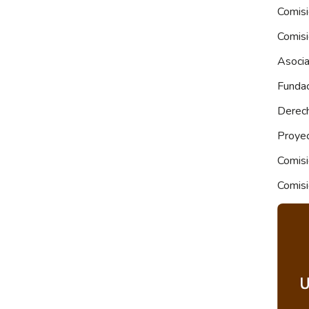
Comis
Comis
Asocia
Fundac
Derec
Proye
Comisi
Comisi