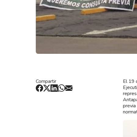
Compartir
El 19 
Ejecut
repres
Antapa
previa
normat