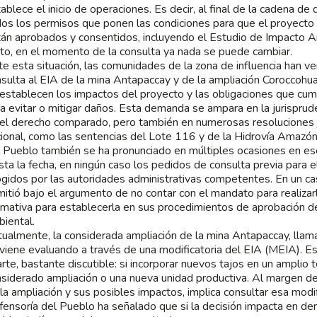
ablece el inicio de operaciones. Es decir, al final de la cadena de
os los permisos que ponen las condiciones para que el proyecto 
án aprobados y consentidos, incluyendo el Estudio de Impacto A
to, en el momento de la consulta ya nada se puede cambiar.
e esta situación, las comunidades de la zona de influencia han
sulta al EIA de la mina Antapaccay y de la ampliación Coroccohu
establecen los impactos del proyecto y las obligaciones que cum
a evitar o mitigar daños. Esta demanda se ampara en la jurisprude
el derecho comparado, pero también en numerosas resoluciones ju
ional, como las sentencias del Lote 116 y de la Hidrovía Amazón
 Pueblo también se ha pronunciado en múltiples ocasiones en es
ta la fecha, en ningún caso los pedidos de consulta previa para e
gidos por las autoridades administrativas competentes. En un 
itió bajo el argumento de no contar con el mandato para realizar
mativa para establecerla en sus procedimientos de aprobación de 
iental.
ualmente, la considerada ampliación de la mina Antapaccay, lla
viene evaluando a través de una modificatoria del EIA (MEIA). E
rte, bastante discutible: si incorporar nuevos tajos en un amplio t
siderado ampliación o una nueva unidad productiva. Al margen de 
la ampliación y sus posibles impactos, implica consultar esa modif
ensoría del Pueblo ha señalado que si la decisión impacta en de