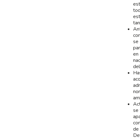
est
tod
est
tan
Ant
con
se 
par
en 
nac
del
Has
aco
adm
nor
amb
Act
se 
apa
con
de 
Def