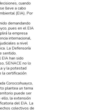
 decisiones, cuando
se lleve a cabo
mbiental (EIA). Por
 venido demandando
ayco, pues en el EIA
plirá la empresa
ncia internacional,
diciales a nivel
ica. La Defensoría
e sentido.
l EIA han sido
caso, SENACE no lo
la y la potestad
la certificación
mada Coroccohuayco,
sto plantea un tema
erritorio puede ser
ello, la extensión
icatoria del EIA. La
rechos colectivos de