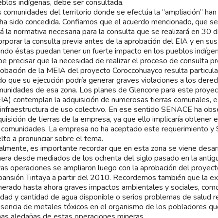
blos indígenas, debe ser consultada.
 comunidades del territorio donde se efectúa la “ampliación” han 
 ha sido concedida. Confiamos que el acuerdo mencionado, que 
á la normativa necesaria para la consulta que se realizará en 30 dí
orporar la consulta previa antes de la aprobación del EIA y en sus
ndo éstas puedan tener un fuerte impacto en los pueblos indígen
e precisar que la necesidad de realizar el proceso de consulta pr
obación de la MEIA del proyecto Coroccohuayco resulta particula
o que su ejecución podría generar graves violaciones a los dere
unidades de esa zona. Los planes de Glencore para este proyect
A) contemplan la adquisición de numerosas tierras comunales, e i
infraestructura de uso colectivo. En ese sentido SENACE ha obs
uisición de tierras de la empresa, ya que ello implicaría obtener 
s comunidades. La empresa no ha aceptado este requerimiento 
lto a pronunciar sobre el tema.
almente, es importante recordar que en esta zona se viene desar
era desde mediados de los ochenta del siglo pasado en la antigu
as operaciones se ampliaron luego con la aprobación del proyec
ansión Tintaya a partir del 2010. Recordemos también que la ex
erado hasta ahora graves impactos ambientales y sociales, como 
idad y cantidad de agua disponible o serios problemas de salud r
sencia de metales tóxicos en el organismo de los pobladores que
as aledañas de estas operaciones mineras.