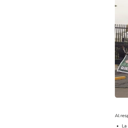
Al res
La 