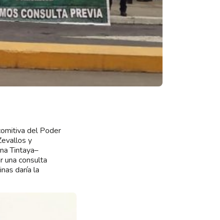
comitiva del Poder
Zevallos y
ina Tintaya–
r una consulta
nas daría la