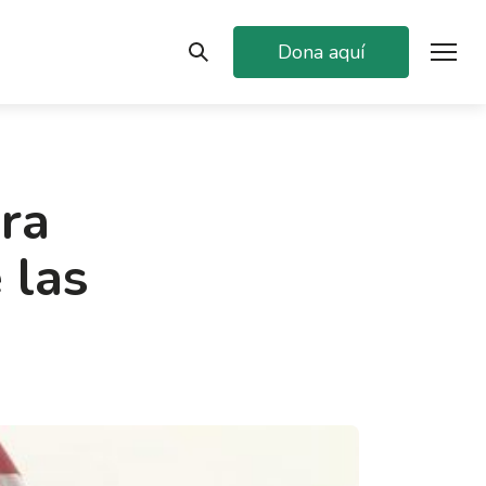
Dona aquí
ra
 las