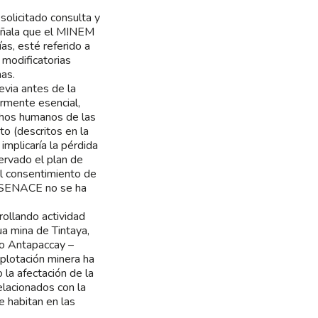
solicitado consulta y
señala que el MINEM
as, esté referido a
 modificatorias
as.
evia antes de la
rmente esencial,
chos humanos de las
o (descritos en la
mplicaría la pérdida
ervado el plan de
el consentimiento de
y SENACE no se ha
rollando actividad
a mina de Tintaya,
to Antapaccay –
plotación minera ha
la afectación de la
elacionados con la
 habitan en las