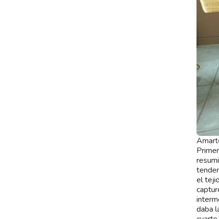
Amart
Primer
resumi
tenden
el tej
captur
interm
daba l
cuarto