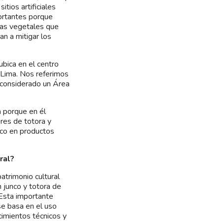
itios artificiales
ortantes porque
bras vegetales que
n a mitigar los
bica en el centro
 Lima. Nos referimos
 considerado un Área
 porque en él
res de totora y
nco en productos
ral?
atrimonio cultural
n junco y totora de
 Esta importante
se basa en el uso
cimientos técnicos y