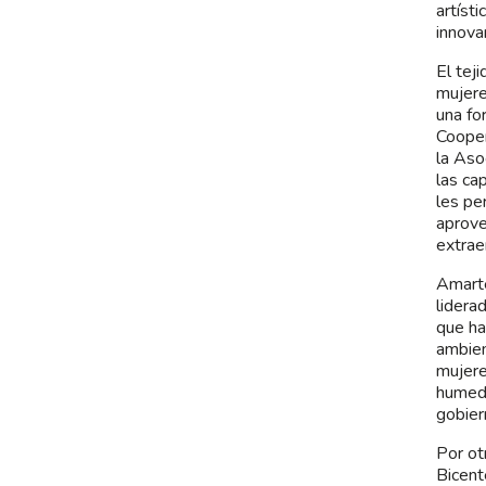
artíst
innova
El tej
mujere
una fo
Cooper
la Aso
las ca
les pe
aprove
extrae
Amarte
liderad
que ha
ambien
mujere
humeda
gobier
Por ot
Bicent