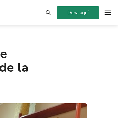
Dona aquí
de
de la