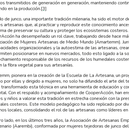
icos transmitidos de generación en generación, manteniendo contin
ndo en la producción.
[3]
ido de junco, una importante tradición milenaria, ha sido el motor 
s artesanas que, al practicar y reproducir este conocimiento ance
rma de preservar su cultura y proteger los ecosistemas costeros.
Acción ha desempeñado un rol clave, trabajando desde hace más
ciación de Mujeres Artesanas de Medio Mundo (Amartemm). Junt
pacidades organizacionales y la autoestima de las artesanas, cre
rmiten posicionarse en nuevos mercados, todo esto ligado a la sos
chamiento responsable de los recursos de los humedales coste
n la fibra vegetal para sus artesanías.
mm, pionera en la creación de la Escuela de La Artesana, un pr
o por ellas y dirigido a mujeres, no solo ha difundido el arte del t
 transformado esta técnica en una herramienta de educación y co
tal. Con el respaldo y acompañamiento de CooperAcción, han e
s y niños a valorar esta tradición en estrecha conexión con la pre
les costeros. Este modelo pedagógico ha sido replicado por dive
nos locales, consolidando el rol de las artesanas como líderes e
ro lado, en los últimos tres años, la Asociación de Artesanas E
enario (Aarembi), conformada por mujeres tejedoras de junco de