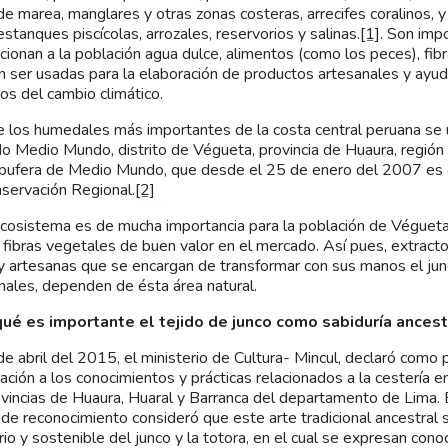
de marea, manglares y otras zonas costeras, arrecifes coralinos, y s
stanques piscícolas, arrozales, reservorios y salinas.
[1]
. Son imp
cionan a la población agua dulce, alimentos (como los peces), fi
 ser usadas para la elaboración de productos artesanales y ayuda
os del cambio climático.
 los humedales más importantes de la costa central peruana se u
o Medio Mundo, distrito de Végueta, provincia de Huaura, región
lbufera de Medio Mundo, que desde el 25 de enero del 2007 es
servación Regional.
[2]
cosistema es de mucha importancia para la población de Végueta
 fibras vegetales de buen valor en el mercado. Así pues, extracto
 y artesanas que se encargan de transformar con sus manos el ju
nales, dependen de ésta área natural.
qué es importante el tejido de junco como sabiduría ancest
de abril del 2015, el ministerio de Cultura- Mincul, declaró como p
nación a los conocimientos y prácticas relacionados a la cestería e
ovincias de Huaura, Huaral y Barranca del departamento de Lima.
de reconocimiento consideró que este arte tradicional ancestral 
rio y sostenible del junco y la totora, en el cual se expresan cono