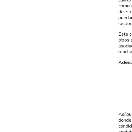
comuni
del st
puedan
sector
Este c
otros 
asocia
reacti
Adecu
Así pu
donde 
condic
sentid