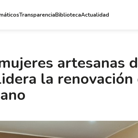
emáticos
Transparencia
Biblioteca
Actualidad
 mujeres artesanas 
dera la renovación 
sano