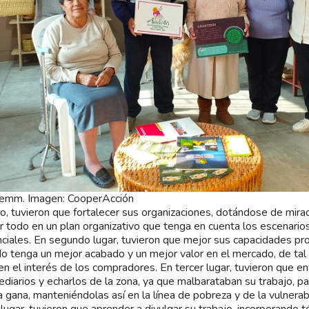
emm. Imagen: CooperAcción
o, tuvieron que fortalecer sus organizaciones, dotándose de mira
r todo en un plan organizativo que tenga en cuenta los escenarios
ciales. En segundo lugar, tuvieron que mejor sus capacidades pro
ido tenga un mejor acabado y un mejor valor en el mercado, de ta
en el interés de los compradores. En tercer lugar, tuvieron que en
ediarios y echarlos de la zona, ya que malbarataban su trabajo, p
a gana, manteniéndolas así en la línea de pobreza y de la vulnera
 lugar, tuvieron que aprender a divulgar su trabajo, incorporando t