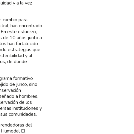
uidad y a la vez
de cambio para
stral, han encontrado
 En este esfuerzo,
 de 10 años junto a
os han fortalecido
ando estrategias que
tenibilidad y al
ros, de donde
ograma formativo
ejido de junco, sino
nservación
nseñado a hombres,
servación de los
rsas instituciones y
n sus comunidades.
mprendedoras del
l Humedal El