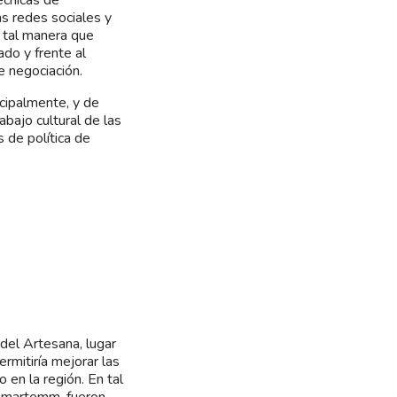
as redes sociales y
e tal manera que
do y frente al
e negociación.
ncipalmente, y de
bajo cultural de las
 de política de
del Artesana, lugar
rmitiría mejorar las
 en la región. En tal
 Amartemm, fueron