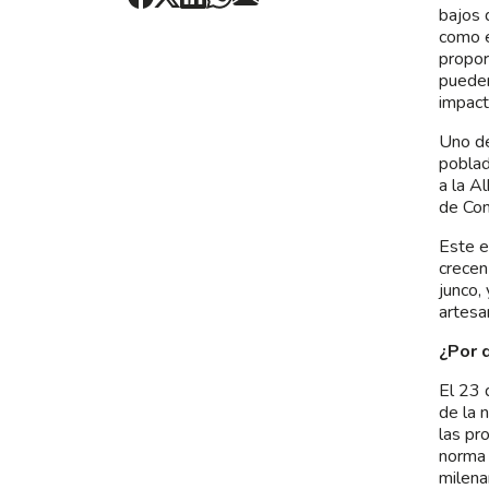
bajos 
como e
propor
pueden
impact
Uno de
poblad
a la A
de Con
Este e
crecen
junco,
artesa
¿Por 
El 23 
de la 
las pr
norma 
milena