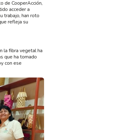
nto de CooperAcción,
itido acceder a
 trabajo, han roto
ue refleja su
 la fibra vegetal ha
las que ha tomado
oy con ese