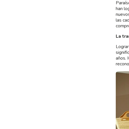
Paraís
han lo
nuevos
las ca
compro
La tra
Lograr
signif
años. 
recono