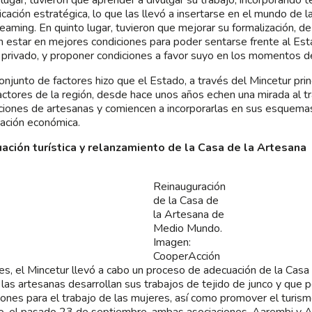
cación estratégica, lo que las llevó a insertarse en el mundo de l
reaming. En quinto lugar, tuvieron que mejorar su formalización, d
 estar en mejores condiciones para poder sentarse frente al Esta
 privado, y proponer condiciones a favor suyo en los momentos d
onjunto de factores hizo que el Estado, a través del Mincetur pri
actores de la región, desde hace unos años echen una mirada al tra
ciones de artesanas y comiencen a incorporarlas en sus esquemas
vación económica.
ación turística y relanzamiento de la Casa de la Artesana
Reinauguración
de la Casa de
la Artesana de
Medio Mundo.
Imagen:
CooperAcción
es, el Mincetur llevó a cabo un proceso de adecuación de la Casa 
las artesanas desarrollan sus trabajos de tejido de junco y que pe
iones para el trabajo de las mujeres, así como promover el turismo
o, el pasado 23 de septiembre, ambas asociaciones, Aarembi y