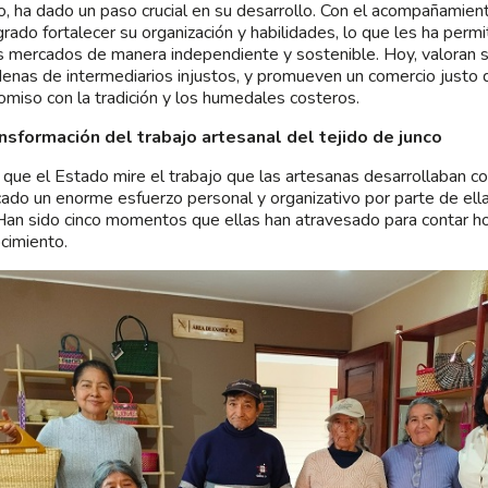
o, ha dado un paso crucial en su desarrollo. Con el acompañamie
grado fortalecer su organización y habilidades, lo que les ha perm
 mercados de manera independiente y sostenible. Hoy, valoran su
denas de intermediarios injustos, y promueven un comercio justo q
miso con la tradición y los humedales costeros.
nsformación del trabajo artesanal del tejido de junco
 que el Estado mire el trabajo que las artesanas desarrollaban con
icado un enorme esfuerzo personal y organizativo por parte de el
Han sido cinco momentos que ellas han atravesado para contar h
cimiento.