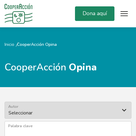
Dona aquí
Inicio
CooperAcción Opina
CooperAcción
Opina
Autor
Palabra clave