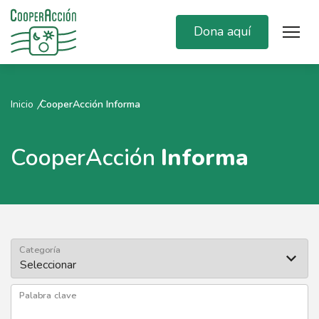
Dona aquí
Inicio
CooperAcción Informa
CooperAcción
Informa
Categoría
Palabra clave