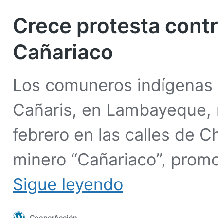
Crece protesta cont
Cañariaco
Los comuneros indígenas d
Cañaris, en Lambayeque,
febrero en las calles de C
minero “Cañariaco”, promo
Crece
Sigue leyendo
protesta
contra
proyecto
CooperAcción
minero