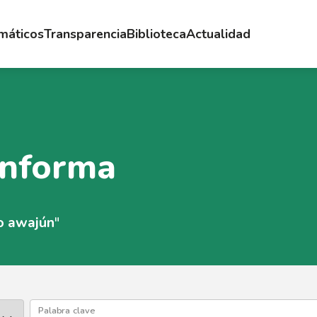
emáticos
Transparencia
Biblioteca
Actualidad
Informa
o awajún
"
Palabra clave